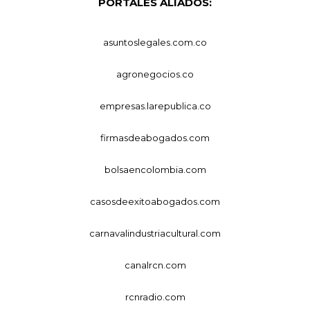
PORTALES ALIADOS:
asuntoslegales.com.co
agronegocios.co
empresas.larepublica.co
firmasdeabogados.com
bolsaencolombia.com
casosdeexitoabogados.com
carnavalindustriacultural.com
canalrcn.com
rcnradio.com