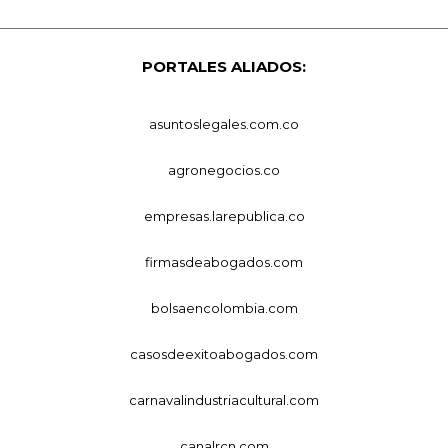
PORTALES ALIADOS:
asuntoslegales.com.co
agronegocios.co
empresas.larepublica.co
firmasdeabogados.com
bolsaencolombia.com
casosdeexitoabogados.com
carnavalindustriacultural.com
canalrcn.com