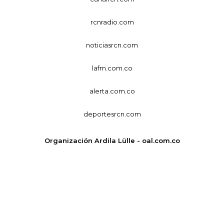
rcnradio.com
noticiasrcn.com
lafm.com.co
alerta.com.co
deportesrcn.com
Organización Ardila Lülle - oal.com.co