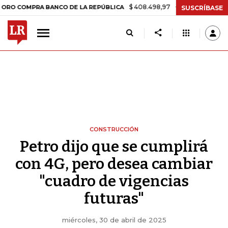
$ 408.498,97
+$ 8.753,81
+2,19%
PRA BANCO DE LA REPÚBLICA
T
SUSCRÍBASE
CONSTRUCCIÓN
Petro dijo que se cumplirá
con 4G, pero desea cambiar
"cuadro de vigencias
futuras"
miércoles, 30 de abril de 2025