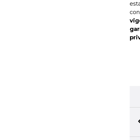
est
con
vig
gar
pri