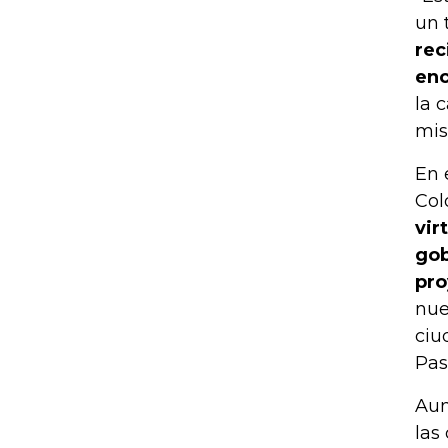
un 
rec
enc
la 
mis
En 
Col
vir
gob
pro
nue
ciu
Pas
Aun
las