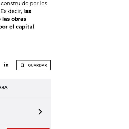
 construido por los
s decir, l
as
 las obras
or el capital
GUARDAR
ARA
Next slide