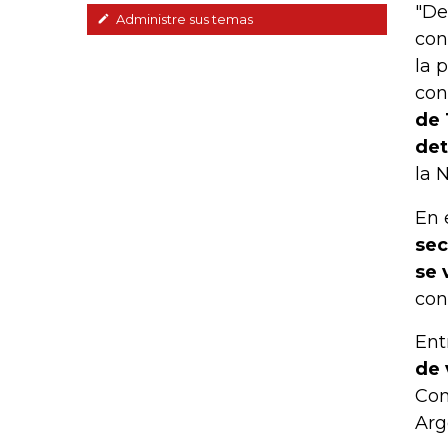
"De
Administre sus temas
con
la 
con
de 
det
la 
En 
sec
se 
con
Ent
de 
Con
Arg