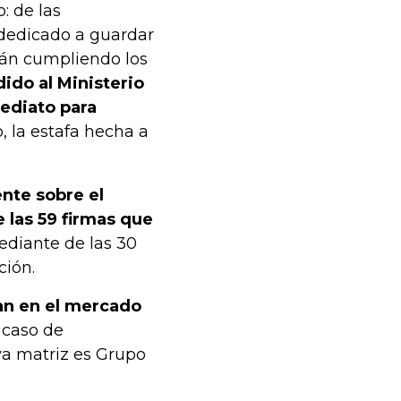
o: de las
 dedicado a guardar
stán cumpliendo los
ido al Ministerio
mediato para
o, la estafa hecha a
nte sobre el
e las 59 firmas que
ediante de las 30
ción.
zan en el mercado
l caso de
ya matriz es Grupo