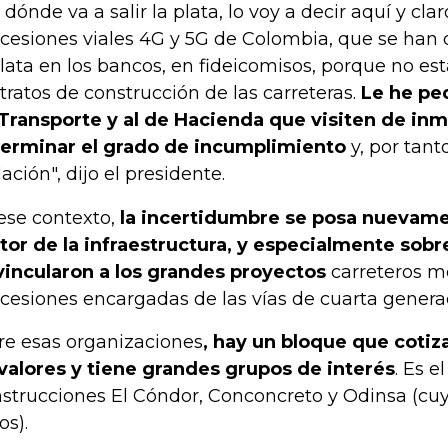
 dónde va a salir la plata, lo voy a decir aquí y clar
cesiones viales 4G y 5G de Colombia, que se han
plata en los bancos, en fideicomisos, porque no e
tratos de construcción de las carreteras.
Le he ped
Transporte y al de Hacienda que visiten de in
erminar el grado de incumplimiento
y, por tant
Nación", dijo el presidente.
ese contexto,
la incertidumbre se posa nuevame
tor de la infraestructura, y especialmente sobr
vincularon a los grandes proyectos
carreteros m
cesiones encargadas de las vías de cuarta genera
re esas organizaciones
, hay un bloque que coti
valores y tiene grandes grupos de interés
. Es e
strucciones El Cóndor, Conconcreto y Odinsa (cu
os).