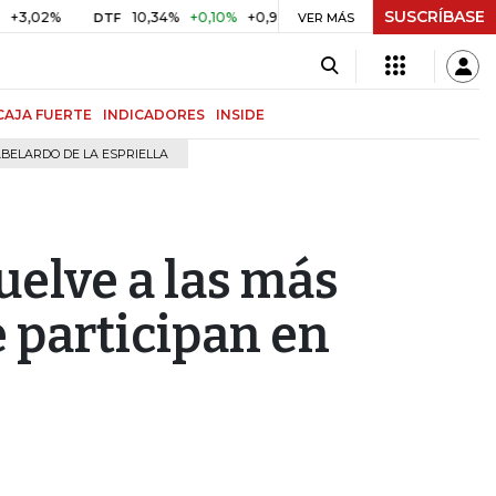
SUSCRÍBASE
%
10,34%
+0,10%
+0,98%
$ 416,96
+$ 0,05
+0,01%
DTF
UVR
VER MÁS
CAJA FUERTE
INDICADORES
INSIDE
BELARDO DE LA ESPRIELLA
uelve a las más
 participan en