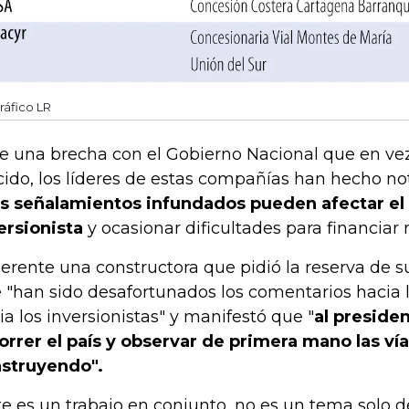
ráfico LR
e una brecha con el Gobierno Nacional que en vez
cido, los líderes de estas compañías han hecho no
os señalamientos infundados pueden afectar el
ersionista
y ocasionar dificultades para financiar
gerente una constructora que pidió la reserva de 
 "han sido desafortunados los comentarios hacia l
ia los inversionistas" y manifestó que "
al presiden
orrer el país y observar de primera mano las ví
struyendo".
te es un trabajo en conjunto, no es un tema solo d