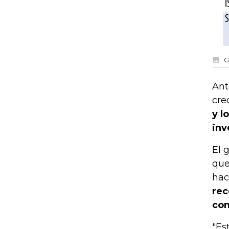
G
Ant
cre
y l
inv
El 
que
hac
rec
con
"Es