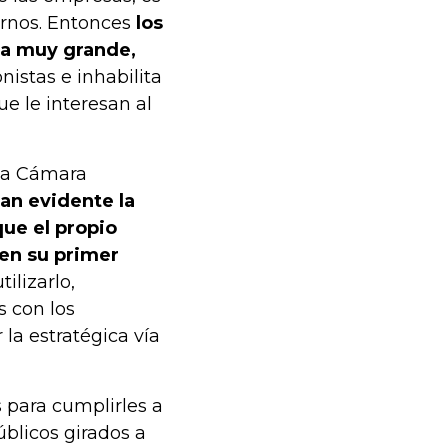
ernos. Entonces
los
za muy grande,
onistas e inhabilita
e le interesan al
 la Cámara
tan evidente la
ue el propio
 en su primer
ilizarlo,
 con los
 la estratégica vía
s para cumplirles a
úblicos girados a