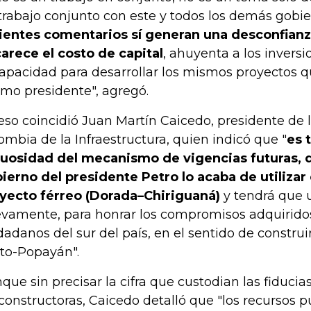
trabajo conjunto con este y todos los demás gobi
ientes comentarios sí generan una desconfian
arece el costo de capital
, ahuyenta a los inversi
capacidad para desarrollar los mismos proyectos qu
mo presidente", agregó.
eso coincidió Juan Martín Caicedo, presidente de
ombia de la Infraestructura, quien indicó que "
es 
tuosidad del mecanismo de vigencias futuras, q
ierno del presidente Petro lo acaba de utilizar
yecto férreo (Dorada–Chiriguaná)
y tendrá que ut
vamente, para honrar los compromisos adquiridos
dadanos del sur del país, en el sentido de construir
to-Popayán".
que sin precisar la cifra que custodian las fiducia
 constructoras, Caicedo detalló que "los recursos p