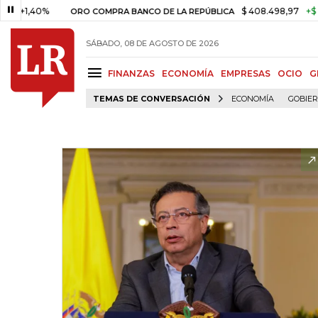
40%
$ 408.498,97
+$ 8.753,81
ORO COMPRA BANCO DE LA REPÚBLICA
SÁBADO, 08 DE AGOSTO DE 2026
FINANZAS
ECONOMÍA
EMPRESAS
OCIO
G
TEMAS DE CONVERSACIÓN
ECONOMÍA
GOBIE