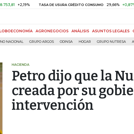
+2,19%
29,66%
+0,87%
+3,0
TASA DE USURA CRÉDITO CONSUMO
LOBOECONOMÍA
AGRONEGOCIOS
ANÁLISIS
ASUNTOS LEGALES
RNO NACIONAL
GRUPO ARGOS
ODINSA
HOGAR
GRUPO NUTRESA
A
HACIENDA
Petro dijo que la N
creada por su gobie
intervención