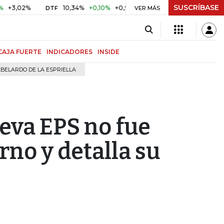
SUSCRÍBASE
2%
10,34%
+0,10%
+0,98%
$ 416,96
+$ 0,05
+0,01%
DTF
UVR
VER MÁS
CAJA FUERTE
INDICADORES
INSIDE
BELARDO DE LA ESPRIELLA
ueva EPS no fue
rno y detalla su