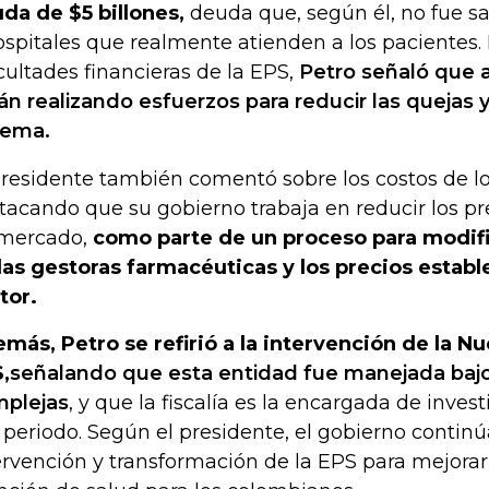
da de $5 billones,
deuda que, según él, no fue sa
ospitales que realmente atienden a los pacientes. 
icultades financieras de la EPS,
Petro señaló que 
án realizando esfuerzos para reducir las quejas 
tema.
presidente también comentó sobre los costos de 
tacando que su gobierno trabaja en reducir los pre
mercado,
como parte de un proceso para modific
las gestoras farmacéuticas y los precios establ
tor.
más, Petro se refirió a la intervención de la N
,
señalando que esta entidad fue manejada bajo
plejas
, y que la fiscalía es la encargada de invest
 periodo. Según el presidente, el gobierno continú
ervención y transformación de la EPS para mejorar e