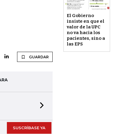
El Gobierno
insiste en que el
valor de la UPC
no va hacia los
pacientes, sino a
las EPS
GUARDAR
ARA
Next slide
SUSCRÍBASE YA