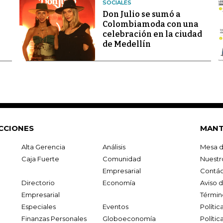
SOCIALES
Don Julio se sumó a
Colombiamoda con una
celebración en la ciudad
de Medellín
CCIONES
MANT
Alta Gerencia
Análisis
Mesa d
Caja Fuerte
Comunidad
Nuestr
Empresarial
Contác
Directorio
Economía
Aviso 
Empresarial
Términ
Especiales
Eventos
Políti
Finanzas Personales
Globoeconomía
Polític