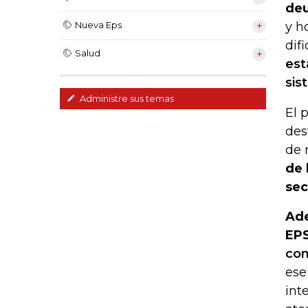
deu
y h
Nueva Eps
dif
Salud
est
sis
Administre sus temas
El 
des
de 
de 
sec
Ade
EPS
com
ese
int