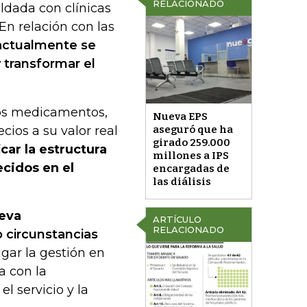
RELACIONADO
ldada con clínicas
En relación con las
actualmente se
y transformar el
los medicamentos,
Nueva EPS
cios a su valor real
aseguró que ha
girado 259.000
ar la estructura
millones a IPS
ecidos en el
encargadas de
las diálisis
ueva
ARTÍCULO
RELACIONADO
 circunstancias
igar la gestión en
a con la
l servicio y la