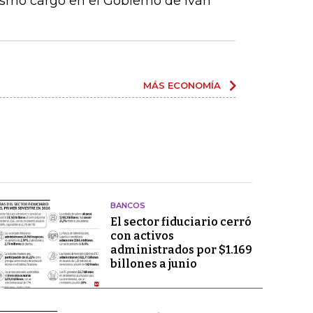
ismo cargo en el Gobierno de Iván
MÁS ECONOMÍA
BANCOS
El sector fiduciario cerró
con activos
administrados por $1.169
billones a junio