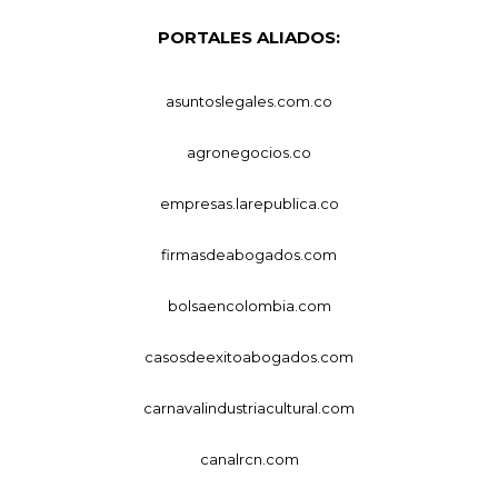
PORTALES ALIADOS:
asuntoslegales.com.co
agronegocios.co
empresas.larepublica.co
firmasdeabogados.com
bolsaencolombia.com
casosdeexitoabogados.com
carnavalindustriacultural.com
canalrcn.com