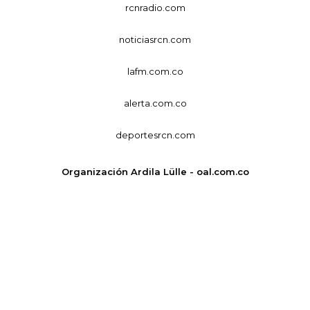
rcnradio.com
noticiasrcn.com
lafm.com.co
alerta.com.co
deportesrcn.com
Organización Ardila Lülle - oal.com.co