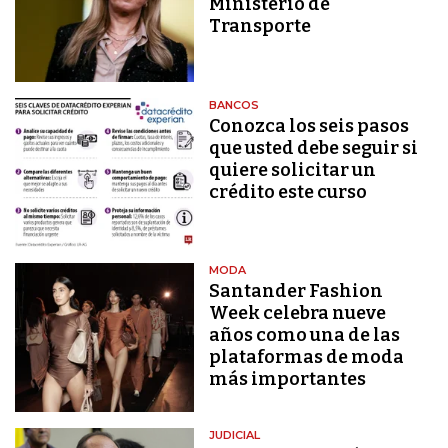
Ministerio de
Transporte
BANCOS
Conozca los seis pasos
que usted debe seguir si
quiere solicitar un
crédito este curso
MODA
Santander Fashion
Week celebra nueve
años como una de las
plataformas de moda
más importantes
JUDICIAL