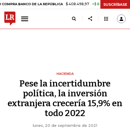
$ 408.498,97
+$ 8.753,81
+2,19%
 BANCO DE LA REPÚBLICA
TASA
SUSCRÍBASE
HACIENDA
Pese la incertidumbre
política, la inversión
extranjera crecería 15,9% en
todo 2022
lunes, 20 de septiembre de 2021