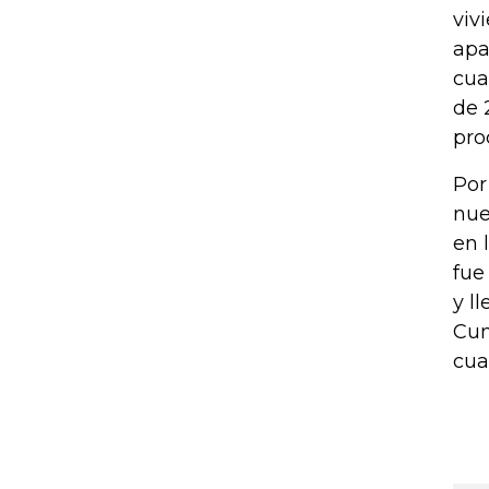
viv
apa
cua
de 
pro
Por
nue
en 
fue
y l
Cun
cua