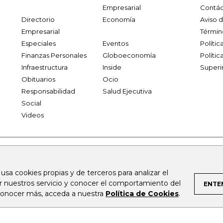
Empresarial
Contác
Directorio
Economía
Aviso 
Empresarial
Términ
Especiales
Eventos
Políti
Finanzas Personales
Globoeconomía
Polític
Infraestructura
Inside
Superi
Obituarios
Ocio
Responsabilidad
Salud Ejecutiva
Social
Videos
.larepublica.co
firmasdeabogados.com
bolsaencolombia.com
 usa cookies propias y de terceros para analizar el
al.com
canalrcn.com
rcnradio.com
noticiasrcn.com
lafm.c
ar nuestros servicio y conocer el comportamiento del
ENTE
 conocer más, acceda a nuestra
Política de Cookies
.