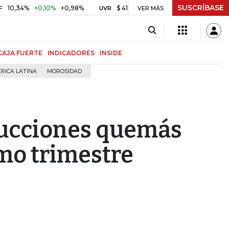
SUSCRÍBASE
%
+0,10%
+0,98%
$ 416,86
+$ 0,05
+0,01%
US$ 
UVR
VER MÁS
BITCOIN
CAJA FUERTE
INDICADORES
INSIDE
RICA LATINA
MOROSIDAD
trucciones quemás
imo trimestre