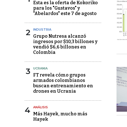
Esta es la oferta de Kokoriko
para los "Gustavos" y
"Abelardos" este 7 de agosto
2
INDUSTRIA
Grupo Nutresa alcanzó
ingresos por $10,3 billones y
vendió $6,6 billones en
Colombia
3
UCRANIA
FT revela cómo grupos
armados colombianos
buscan entrenamiento en
drones en Ucrania
4
ANÁLISIS
Más Hayek, mucho más
Hayek