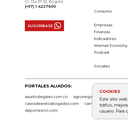
Cr. 13a 37-32, Bogotá
(+57) 1 4227600
Consumo
Empresas
SUSCRÍBASE
Finanzas
Indicadores
Internet Economy
Podcast
Sociales
PORTALES ALIADOS:
COOKIES
asuntoslegales.com.co
agronegocios.co
empresas
Este sitio web
casosdeexitoabogados.com
carnavalindustriacultur
tráfico, mejor
deportesrcn.com
usuario. Para