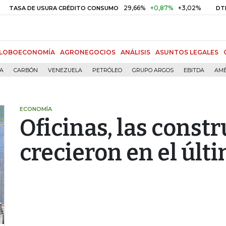
29,66%
+0,87%
+3,02%
10,34
DE USURA CRÉDITO CONSUMO
DTF
LOBOECONOMÍA
AGRONEGOCIOS
ANÁLISIS
ASUNTOS LEGALES
ÍA
CARBÓN
VENEZUELA
PETRÓLEO
GRUPO ARGOS
EBITDA
AMÉ
ECONOMÍA
Oficinas, las cons
crecieron en el últ