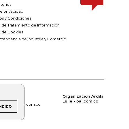
tenos
de privacidad
os y Condiciones
ca de Tratamiento de Información
a de Cookies
ntendencia de Industria y Comercio
Organización Ardila
Lülle - oal.com.co
om.co
alerta.com.co
NDIDO