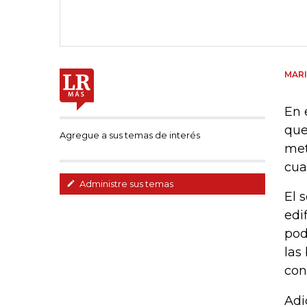
MAR
En 
que
Agregue a sus temas de interés
met
cua
Administre sus temas
El 
edi
pod
las
con
Adi