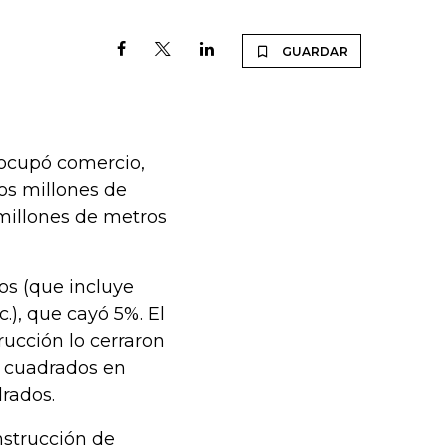
GUARDAR
 ocupó comercio,
os millones de
millones de metros
os (que incluye
c.), que cayó 5%. El
rucción lo cerraron
s cuadrados en
drados.
nstrucción de