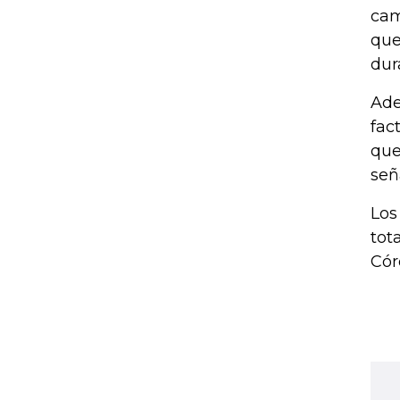
cam
que
dur
Ade
fac
que
señ
Los
tot
Cór