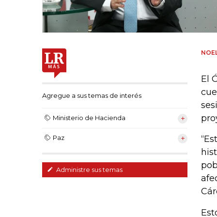
NOEL
El 
cue
Agregue a sus temas de interés
ses
pro
Ministerio de Hacienda
“Es
Paz
his
pob
Administre sus temas
afe
Cár
Est