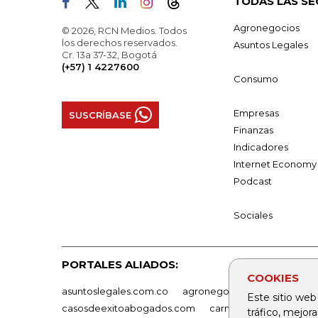
TODAS LAS SE
Agronegocios
© 2026, RCN Medios. Todos
los derechos reservados.
Asuntos Legales
Cr. 13a 37-32, Bogotá
(+57) 1 4227600
Consumo
Empresas
SUSCRÍBASE
Finanzas
Indicadores
Internet Economy
Podcast
Sociales
PORTALES ALIADOS:
COOKIES
asuntoslegales.com.co
agronegocios.co
empresas
Este sitio web
casosdeexitoabogados.com
carnavalindustriacultur
tráfico, mejor