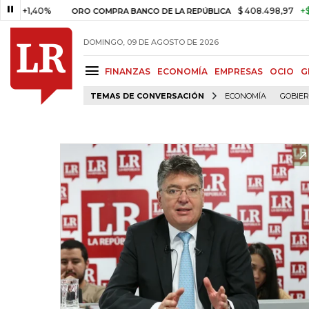
1,40%
$ 408.498,97
+$ 8.753,
ORO COMPRA BANCO DE LA REPÚBLICA
DOMINGO, 09 DE AGOSTO DE 2026
FINANZAS
ECONOMÍA
EMPRESAS
OCIO
G
TEMAS DE CONVERSACIÓN
ECONOMÍA
GOBIE