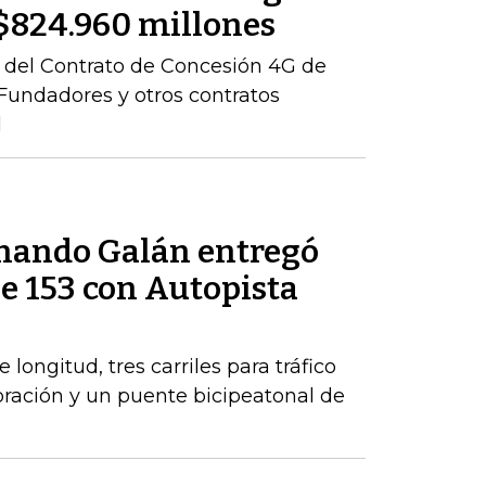
r $824.960 millones
ón del Contrato de Concesión 4G de
– Fundadores y otros contratos
l
rnando Galán entregó
le 153 con Autopista
longitud, tres carriles para tráfico
poración y un puente bicipeatonal de