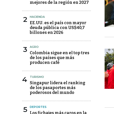
mejores de la región en 2027
2
HACIENDA
EE.UU. es el país con mayor
deuda pública con US$40,7
billones en 2026
3
AGRO
Colombia sigue en el top tres
de los países que más
producen café
4
TURISMO
Singapur lidera el ranking
de los pasaportes más
poderosos del mundo
5
DEPORTES
Los fichajes más caros en la