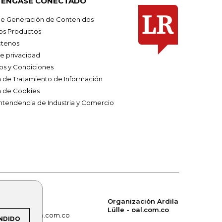
ÉNGASE CONECTADO
e Generación de Contenidos
os Productos
tenos
de privacidad
os y Condiciones
ca de Tratamiento de Información
a de Cookies
ntendencia de Industria y Comercio
Organización Ardila
Lülle - oal.com.co
om.co
alerta.com.co
NDIDO