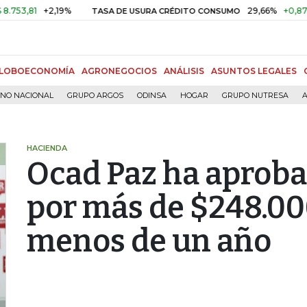
81
+2,19%
29,66%
+0,87%
+3,
TASA DE USURA CRÉDITO CONSUMO
LOBOECONOMÍA
AGRONEGOCIOS
ANÁLISIS
ASUNTOS LEGALES
RNO NACIONAL
GRUPO ARGOS
ODINSA
HOGAR
GRUPO NUTRESA
A
HACIENDA
Ocad Paz ha aproba
por más de $248.00
menos de un año