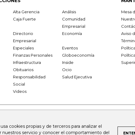
CCIONES
MANT
Alta Gerencia
Análisis
Mesa d
Caja Fuerte
Comunidad
Nuestr
Empresarial
Contác
Directorio
Economía
Aviso 
Empresarial
Términ
Especiales
Eventos
Políti
Finanzas Personales
Globoeconomía
Polític
Infraestructura
Inside
Superi
Obituarios
Ocio
Responsabilidad
Salud Ejecutiva
Social
Videos
.larepublica.co
firmasdeabogados.com
bolsaencolombia.com
 usa cookies propias y de terceros para analizar el
al.com
canalrcn.com
rcnradio.com
noticiasrcn.com
lafm.c
ar nuestros servicio y conocer el comportamiento del
ENTE