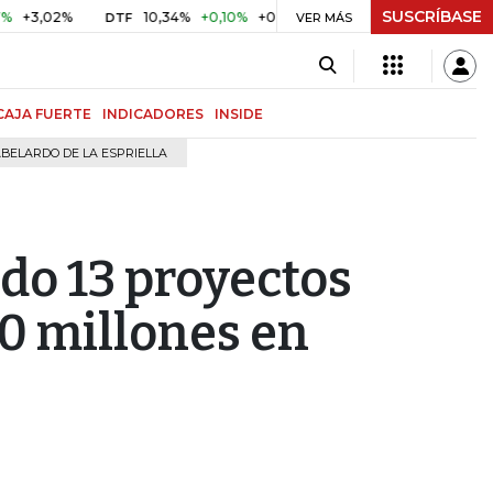
SUSCRÍBASE
02%
10,34%
+0,10%
+0,98%
$ 417,01
+$ 0,05
+0,01
DTF
UVR
VER MÁS
CAJA FUERTE
INDICADORES
INSIDE
BELARDO DE LA ESPRIELLA
do 13 proyectos
0 millones en