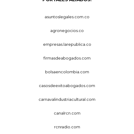
asuntoslegales.com.co
agronegocios.co
empresas.larepublica.co
firmasdeabogados.com
bolsaencolombia.com
casosdeexitoabogados.com
carnavalindustriacultural.com
canalrcn.com
rcnradio.com