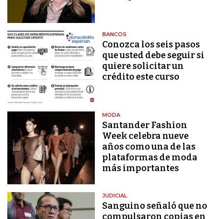
BANCOS
Conozca los seis pasos
que usted debe seguir si
quiere solicitar un
crédito este curso
MODA
Santander Fashion
Week celebra nueve
años como una de las
plataformas de moda
más importantes
JUDICIAL
Sanguino señaló que no
compulsaron copias en