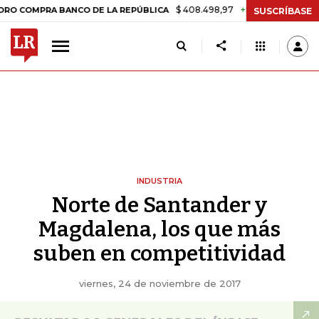
$ 408.498,97
+$ 8.753,81
+2,19%
RA BANCO DE LA REPÚBLICA
TA
SUSCRÍBASE
INDUSTRIA
Norte de Santander y
Magdalena, los que más
suben en competitividad
viernes, 24 de noviembre de 2017