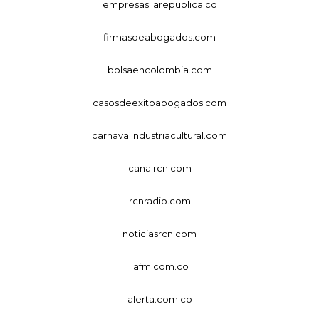
empresas.larepublica.co
firmasdeabogados.com
bolsaencolombia.com
casosdeexitoabogados.com
carnavalindustriacultural.com
canalrcn.com
rcnradio.com
noticiasrcn.com
lafm.com.co
alerta.com.co