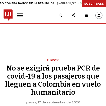
$ 408.498,97
+$ 8.753,81
+2,19%
RA BANCO DE LA REPÚBLICA
TA
SUSCRÍBASE
TURISMO
No se exigirá prueba PCR de
covid-19 a los pasajeros que
lleguen a Colombia en vuelo
humanitario
jueves, 17 de septiembre de 2020