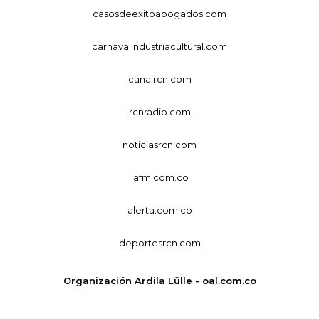
casosdeexitoabogados.com
carnavalindustriacultural.com
canalrcn.com
rcnradio.com
noticiasrcn.com
lafm.com.co
alerta.com.co
deportesrcn.com
Organización Ardila Lülle - oal.com.co