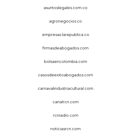
asuntoslegales.com.co
agronegocios.co
empresas.larepublica.co
firmasdeabogados.com
bolsaencolombia.com
casosdeexitoabogados.com
carnavalindustriacultural.com
canalrcn.com
rcnradio.com
noticiasrcn.com