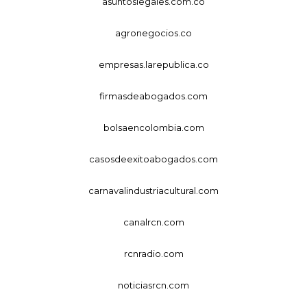
asuntoslegales.com.co
agronegocios.co
empresas.larepublica.co
firmasdeabogados.com
bolsaencolombia.com
casosdeexitoabogados.com
carnavalindustriacultural.com
canalrcn.com
rcnradio.com
noticiasrcn.com