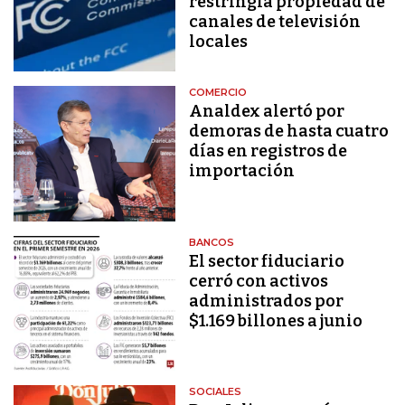
restringía propiedad de
canales de televisión
locales
COMERCIO
Analdex alertó por
demoras de hasta cuatro
días en registros de
importación
BANCOS
El sector fiduciario
cerró con activos
administrados por
$1.169 billones a junio
SOCIALES