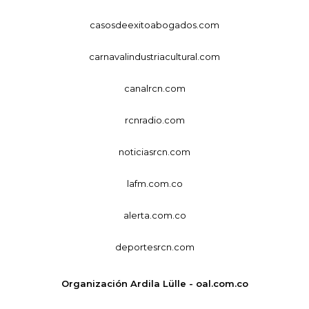
casosdeexitoabogados.com
carnavalindustriacultural.com
canalrcn.com
rcnradio.com
noticiasrcn.com
lafm.com.co
alerta.com.co
deportesrcn.com
Organización Ardila Lülle - oal.com.co