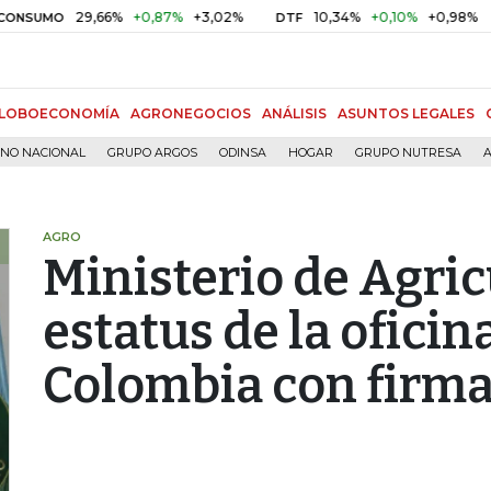
29,66%
+0,87%
+3,02%
10,34%
+0,10%
+0,98%
MO
DTF
UVR
LOBOECONOMÍA
AGRONEGOCIOS
ANÁLISIS
ASUNTOS LEGALES
RNO NACIONAL
GRUPO ARGOS
ODINSA
HOGAR
GRUPO NUTRESA
A
AGRO
Ministerio de Agric
estatus de la oficin
Colombia con firma