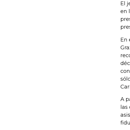
El 
en 
pre
pre
En 
Gra
rec
déc
con
sól
Car
A p
las
asi
fid