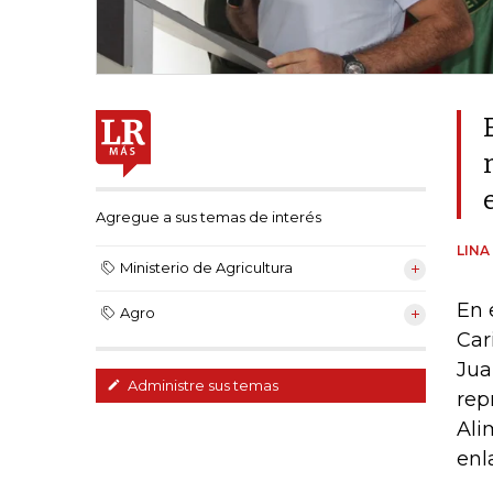
Agregue a sus temas de interés
LINA
Ministerio de Agricultura
En 
Agro
Car
Jua
Administre sus temas
rep
Ali
enl