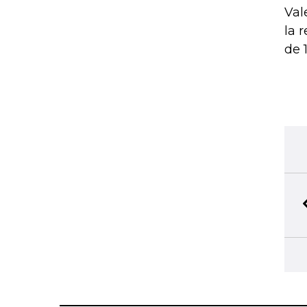
Val
la 
de 