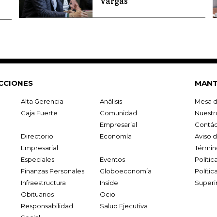
Vargas
CCIONES
MANT
Alta Gerencia
Análisis
Mesa d
Caja Fuerte
Comunidad
Nuestr
Empresarial
Contác
Directorio
Economía
Aviso 
Empresarial
Términ
Especiales
Eventos
Políti
Finanzas Personales
Globoeconomía
Polític
Infraestructura
Inside
Superi
Obituarios
Ocio
Responsabilidad
Salud Ejecutiva