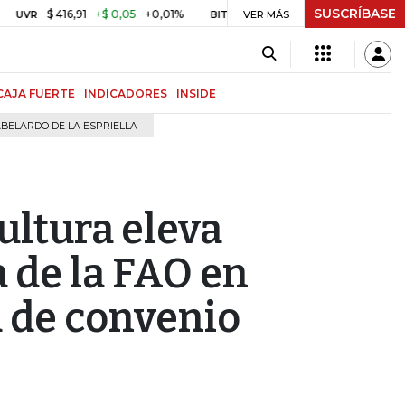
SUSCRÍBASE
$ 416,91
+$ 0,05
+0,01%
US$ 64.442,80
-US$ 525,60
-0,8
BITCOIN
VER MÁS
CAJA FUERTE
INDICADORES
INSIDE
BELARDO DE LA ESPRIELLA
ultura eleva
a de la FAO en
 de convenio