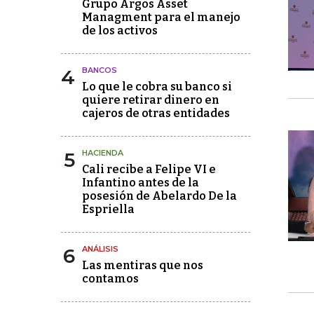
Grupo Argos Asset
Managment para el manejo
de los activos
4
BANCOS
Lo que le cobra su banco si
quiere retirar dinero en
cajeros de otras entidades
5
HACIENDA
Cali recibe a Felipe VI e
Infantino antes de la
posesión de Abelardo De la
Espriella
6
ANÁLISIS
Las mentiras que nos
contamos