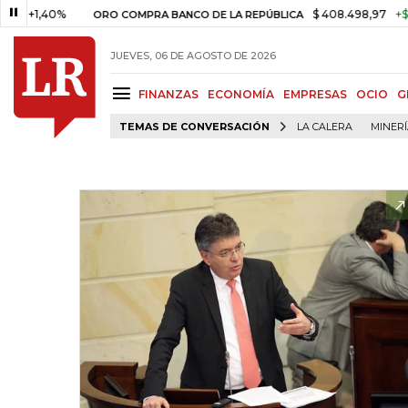
1,40%
$ 408.498,97
+$ 8.753,
ORO COMPRA BANCO DE LA REPÚBLICA
JUEVES, 06 DE AGOSTO DE 2026
FINANZAS
ECONOMÍA
EMPRESAS
OCIO
G
TEMAS DE CONVERSACIÓN
LA CALERA
MINER