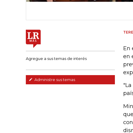
TERE
En 
en 
Agregue a sus temas de interés
pre
exp
Administre sus temas
"La
paí
Min
que
con
dis