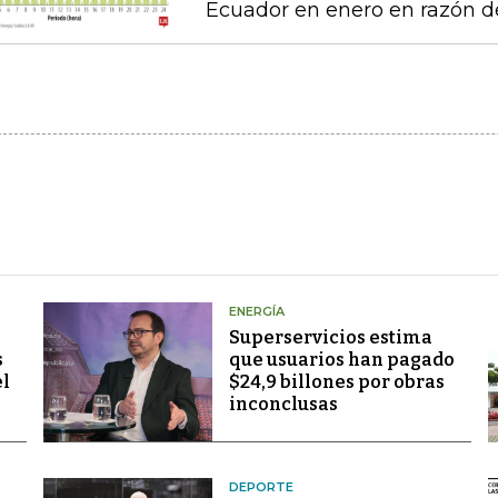
Ecuador en enero en razón d
ENERGÍA
Superservicios estima
s
que usuarios han pagado
el
$24,9 billones por obras
inconclusas
DEPORTE