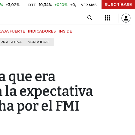
SUSCRÍBASE
02%
10,34%
+0,10%
+0,98%
$ 416,86
+$ 0,05
+0,01
DTF
UVR
VER MÁS
CAJA FUERTE
INDICADORES
INSIDE
RICA LATINA
MOROSIDAD
a que era
n la expectativa
ha por el FMI