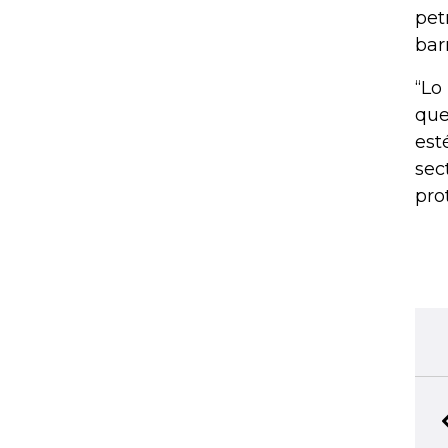
pet
barr
“Lo
que
est
sec
pro