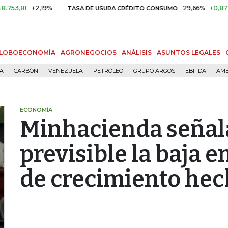
81
+2,19%
29,66%
+0,87%
+3,
TASA DE USURA CRÉDITO CONSUMO
LOBOECONOMÍA
AGRONEGOCIOS
ANÁLISIS
ASUNTOS LEGALES
ÍA
CARBÓN
VENEZUELA
PETRÓLEO
GRUPO ARGOS
EBITDA
AMÉ
ECONOMÍA
Minhacienda señal
previsible la baja e
de crecimiento hec