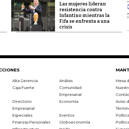
Las mujeres lideran
resistencia contra
Infantino mientras la
Fifa se enfrenta a una
crisis
CCIONES
MANT
Alta Gerencia
Análisis
Mesa d
Caja Fuerte
Comunidad
Nuestr
Empresarial
Contác
Directorio
Economía
Aviso 
Empresarial
Términ
Especiales
Eventos
Políti
Finanzas Personales
Globoeconomía
Polític