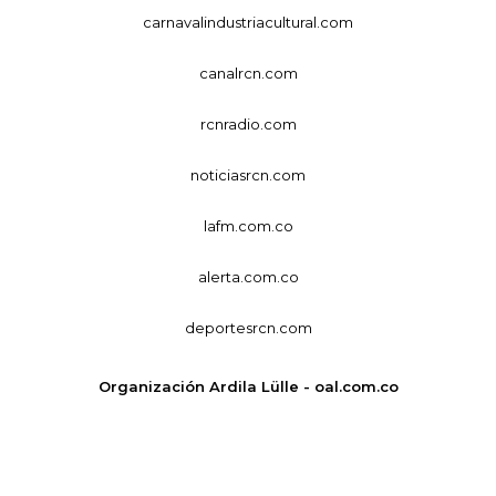
carnavalindustriacultural.com
canalrcn.com
rcnradio.com
noticiasrcn.com
lafm.com.co
alerta.com.co
deportesrcn.com
Organización Ardila Lülle - oal.com.co