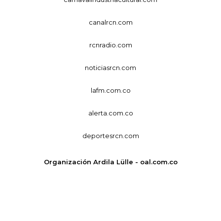
canalrcn.com
rcnradio.com
noticiasrcn.com
lafm.com.co
alerta.com.co
deportesrcn.com
Organización Ardila Lülle - oal.com.co