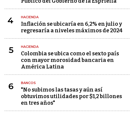
Público del Gobierno de la Espriella
HACIENDA
4
Inflación se ubicaría en 6,2% en julio y
regresaría a niveles máximos de 2024
HACIENDA
5
Colombia se ubica como el sexto país
con mayor morosidad bancaria en
América Latina
BANCOS
6
"No subimos las tasas y aún así
obtuvimos utilidades por $1,2 billones
en tres años"