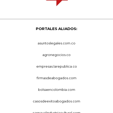
PORTALES ALIADOS:
asuntoslegales.com.co
agronegocios.co
empresas.larepublica.co
firmasdeabogados.com
bolsaencolombia.com
casosdeexitoabogados.com
carnavalindustriacultural.com