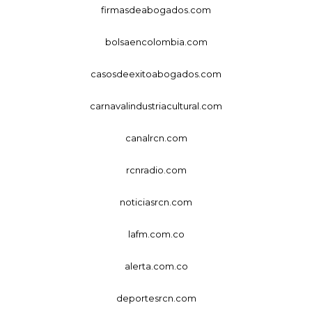
firmasdeabogados.com
bolsaencolombia.com
casosdeexitoabogados.com
carnavalindustriacultural.com
canalrcn.com
rcnradio.com
noticiasrcn.com
lafm.com.co
alerta.com.co
deportesrcn.com