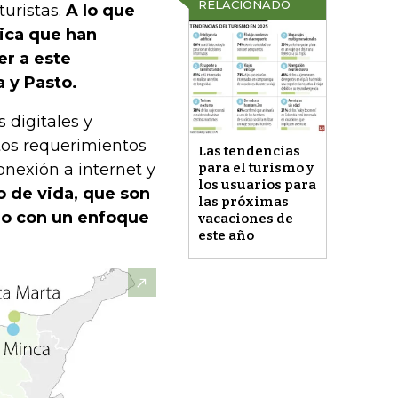
RELACIONADO
uristas.
A lo que
tica que han
er a este
 y Pasto.
 digitales y
tos requerimientos
Las tendencias
nexión a internet y
para el turismo y
los usuarios para
to de vida, que son
las próximas
no con un enfoque
vacaciones de
este año