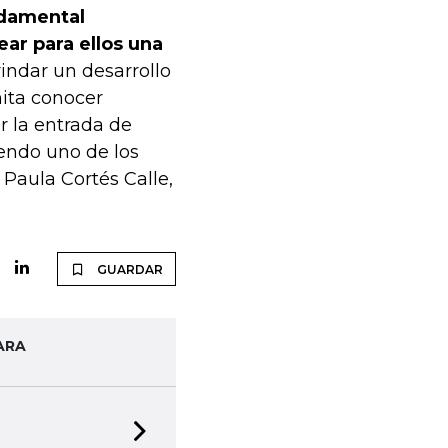
damental
ear para ellos una
indar un desarrollo
mita conocer
r la entrada de
iendo uno de los
Paula Cortés Calle,
GUARDAR
ARA
Next slide