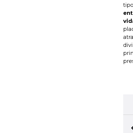
tip
ent
vid
pla
atr
div
pri
pre