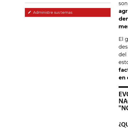
son
agr
Administre sus temas
dem
mer
El 
des
del
est
fac
en 