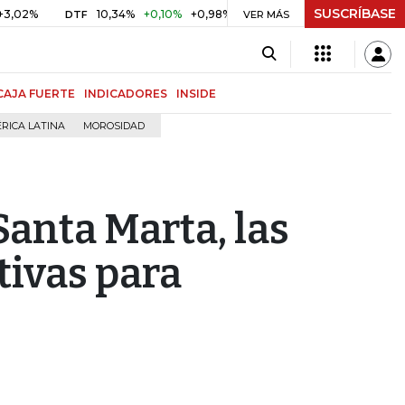
SUSCRÍBASE
10,34%
+0,10%
+0,98%
$ 416,86
+$ 0,05
+0,01%
DTF
UVR
VER MÁS
CAJA FUERTE
INDICADORES
INSIDE
RICA LATINA
MOROSIDAD
Santa Marta, las
tivas para