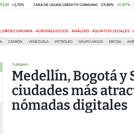
,19%
29,66%
+0,87%
+3,02%
TASA DE USURA CRÉDITO CONSUMO
LOBOECONOMÍA
AGRONEGOCIOS
ANÁLISIS
ASUNTOS LEGALES
ÍA
CARBÓN
VENEZUELA
PETRÓLEO
GRUPO ARGOS
EBITDA
AMÉ
TURISMO
Medellín, Bogotá y 
ciudades más atrac
nómadas digitales