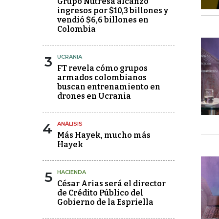
Grupo Nutresa alcanzó
ingresos por $10,3 billones y
vendió $6,6 billones en
Colombia
3
UCRANIA
FT revela cómo grupos
armados colombianos
buscan entrenamiento en
drones en Ucrania
4
ANÁLISIS
Más Hayek, mucho más
Hayek
5
HACIENDA
César Arias será el director
de Crédito Público del
Gobierno de la Espriella