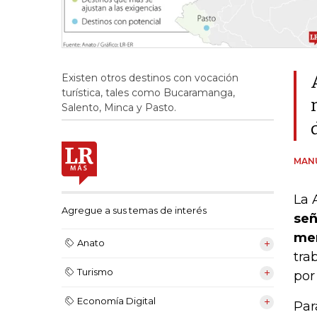
Existen otros destinos con vocación
turística, tales como Bucaramanga,
Salento, Minca y Pasto.
MAN
La 
Agregue a sus temas de interés
señ
mer
Anato
tra
Turismo
por
Economía Digital
Par