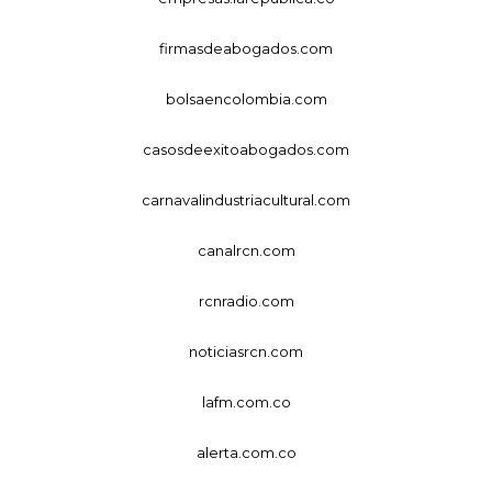
firmasdeabogados.com
bolsaencolombia.com
casosdeexitoabogados.com
carnavalindustriacultural.com
canalrcn.com
rcnradio.com
noticiasrcn.com
lafm.com.co
alerta.com.co