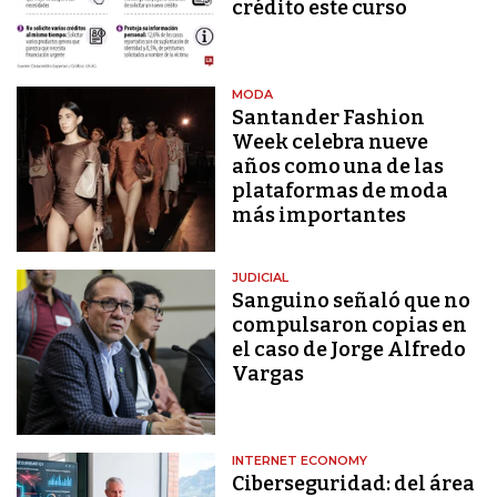
crédito este curso
MODA
Santander Fashion
Week celebra nueve
años como una de las
plataformas de moda
más importantes
JUDICIAL
Sanguino señaló que no
compulsaron copias en
el caso de Jorge Alfredo
Vargas
INTERNET ECONOMY
Ciberseguridad: del área