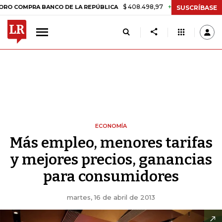
$ 408.498,97
+$ 8.753,81
+2,19%
RA BANCO DE LA REPÚBLICA
TAS
SUSCRÍBASE
ECONOMÍA
Más empleo, menores tarifas
y mejores precios, ganancias
para consumidores
martes, 16 de abril de 2013