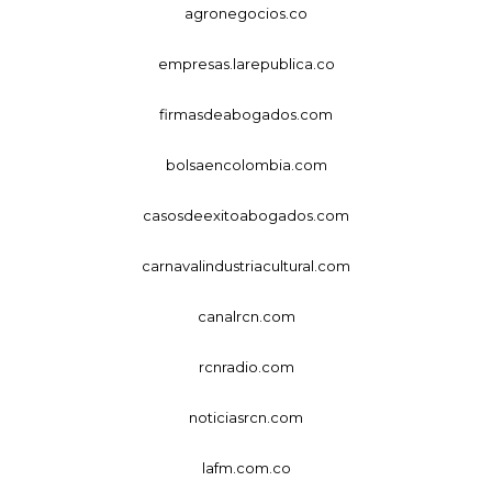
agronegocios.co
empresas.larepublica.co
firmasdeabogados.com
bolsaencolombia.com
casosdeexitoabogados.com
carnavalindustriacultural.com
canalrcn.com
rcnradio.com
noticiasrcn.com
lafm.com.co