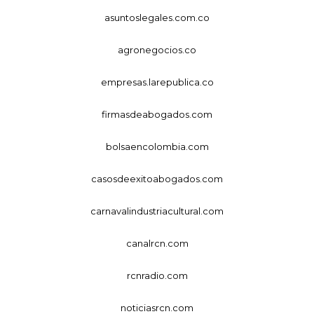
asuntoslegales.com.co
agronegocios.co
empresas.larepublica.co
firmasdeabogados.com
bolsaencolombia.com
casosdeexitoabogados.com
carnavalindustriacultural.com
canalrcn.com
rcnradio.com
noticiasrcn.com