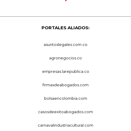
PORTALES ALIADOS:
asuntoslegales.com.co
agronegocios.co
empresas.larepublica.co
firmasdeabogados.com
bolsaencolombia.com
casosdeexitoabogados.com
carnavalindustriacultural.com