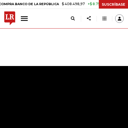
$ 408.498,97
+$ 8.753,81
+2,19%
BANCO DE LA REPÚBLICA
TASA 
SUSCRÍBASE