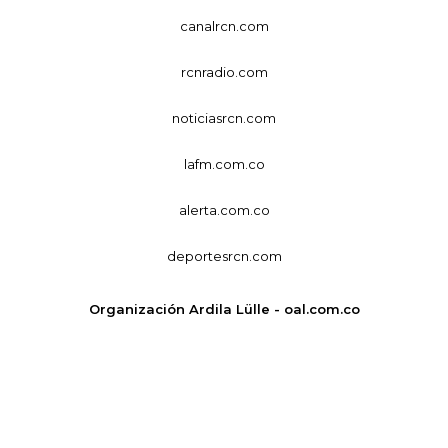
canalrcn.com
rcnradio.com
noticiasrcn.com
lafm.com.co
alerta.com.co
deportesrcn.com
Organización Ardila Lülle - oal.com.co