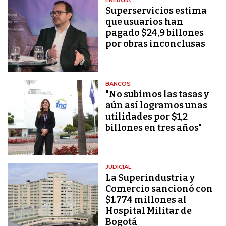
ENERGÍA
Superservicios estima
que usuarios han
pagado $24,9 billones
por obras inconclusas
BANCOS
"No subimos las tasas y
aún así logramos unas
utilidades por $1,2
billones en tres años"
JUDICIAL
La Superindustria y
Comercio sancionó con
$1.774 millones al
Hospital Militar de
Bogotá