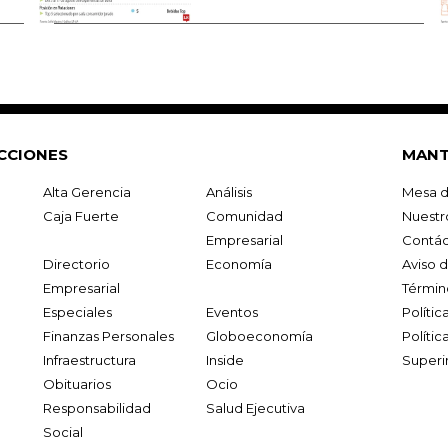
CCIONES
MANT
Alta Gerencia
Análisis
Mesa d
Caja Fuerte
Comunidad
Nuestr
Empresarial
Contác
Directorio
Economía
Aviso 
Empresarial
Términ
Especiales
Eventos
Políti
Finanzas Personales
Globoeconomía
Polític
Infraestructura
Inside
Superi
Obituarios
Ocio
Responsabilidad
Salud Ejecutiva
Social