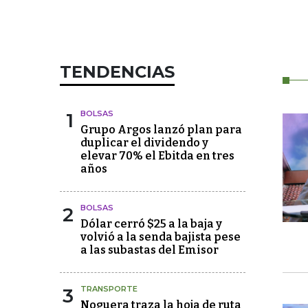
TENDENCIAS
1
BOLSAS
Grupo Argos lanzó plan para
duplicar el dividendo y
elevar 70% el Ebitda en tres
años
2
BOLSAS
Dólar cerró $25 a la baja y
volvió a la senda bajista pese
a las subastas del Emisor
3
TRANSPORTE
Noguera traza la hoja de ruta