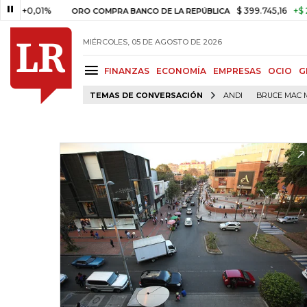
0,01%
$ 399.745,16
+$ 2.295,
ORO COMPRA BANCO DE LA REPÚBLICA
MIÉRCOLES, 05 DE AGOSTO DE 2026
FINANZAS
ECONOMÍA
EMPRESAS
OCIO
G
TEMAS DE CONVERSACIÓN
ANDI
BRUCE MAC 