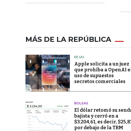
MÁS DE LA REPÚBLICA
EE.UU.
Apple solicita a un juez
que prohíba a OpenAI e
uso de supuestos
secretos comerciales
BOLSAS
El dólar retomó su send
bajista y cerró en a
$3.204,61, es decir, $25,8
por debajo de la TRM