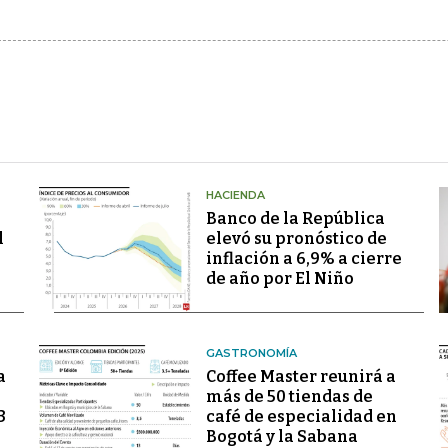
HACIENDA
Banco de la República
l
elevó su pronóstico de
inflación a 6,9% a cierre
de año por El Niño
GASTRONOMÍA
a
Coffee Master reunirá a
más de 50 tiendas de
3
café de especialidad en
Bogotá y la Sabana