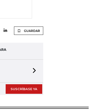
GUARDAR
ARA
Next slide
SUSCRÍBASE YA