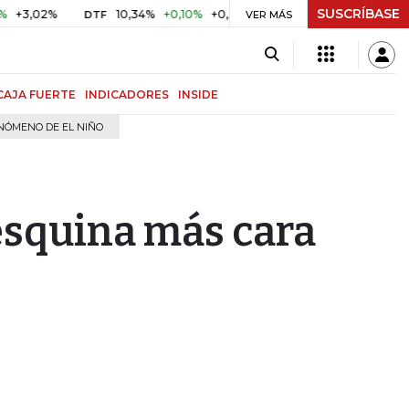
SUSCRÍBASE
02%
10,34%
+0,10%
+0,98%
$ 416,86
+$ 0,05
+0,01
DTF
UVR
VER MÁS
CAJA FUERTE
INDICADORES
INSIDE
NÓMENO DE EL NIÑO
 esquina más cara