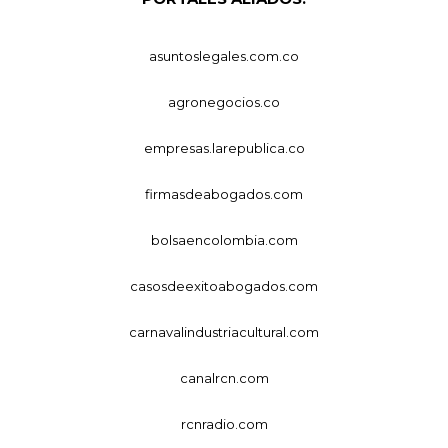
asuntoslegales.com.co
agronegocios.co
empresas.larepublica.co
firmasdeabogados.com
bolsaencolombia.com
casosdeexitoabogados.com
carnavalindustriacultural.com
canalrcn.com
rcnradio.com