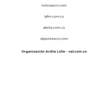
noticiasrcn.com
lafm.com.co
alerta.com.co
deportesrcn.com
Organización Ardila Lülle - oal.com.co