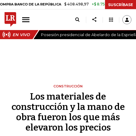
$ 408.498,97
+$ 8.753,81
+2,19%
CO DE LA REPÚBLICA
TASA DE 
SUSCRÍBASE
EN VIVO
Posesión presidencial de Abelardo de la Espriell
CONSTRUCCIÓN
Los materiales de
construcción y la mano de
obra fueron los que más
elevaron los precios