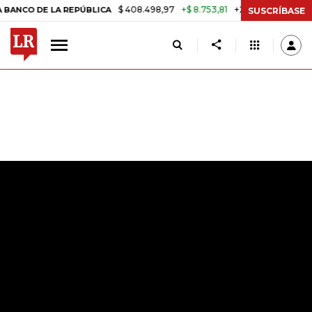
$ 408.498,97
+$ 8.753,81
+2,19%
LA REPÚBLICA
TASA DE USURA C
SUSCRÍBASE