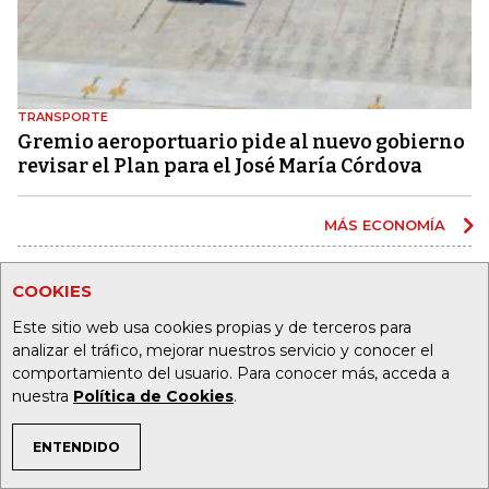
TRANSPORTE
Gremio aeroportuario pide al nuevo gobierno
revisar el Plan para el José María Córdova
MÁS ECONOMÍA
COOKIES
Este sitio web usa cookies propias y de terceros para
MÁS DE LA REPÚBLICA
analizar el tráfico, mejorar nuestros servicio y conocer el
comportamiento del usuario. Para conocer más, acceda a
nuestra
Política de Cookies
.
HACIENDA
Bajo crecimiento, alta
ENTENDIDO
desigualdad y poca
TEMAS DE INTERÉS