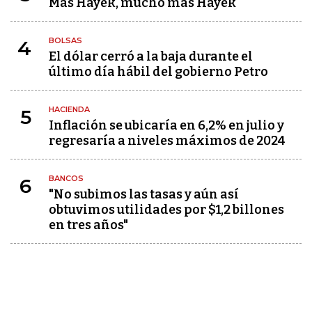
Más Hayek, mucho más Hayek
BOLSAS
4
El dólar cerró a la baja durante el
último día hábil del gobierno Petro
HACIENDA
5
Inflación se ubicaría en 6,2% en julio y
regresaría a niveles máximos de 2024
BANCOS
6
"No subimos las tasas y aún así
obtuvimos utilidades por $1,2 billones
en tres años"