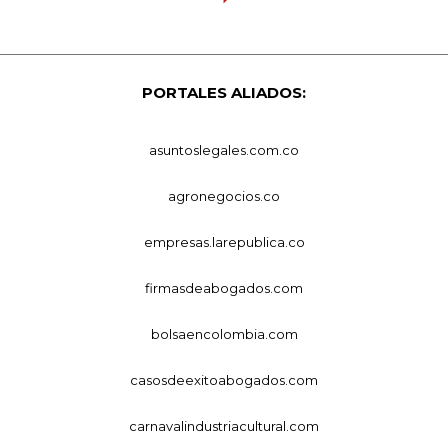
PORTALES ALIADOS:
asuntoslegales.com.co
agronegocios.co
empresas.larepublica.co
firmasdeabogados.com
bolsaencolombia.com
casosdeexitoabogados.com
carnavalindustriacultural.com