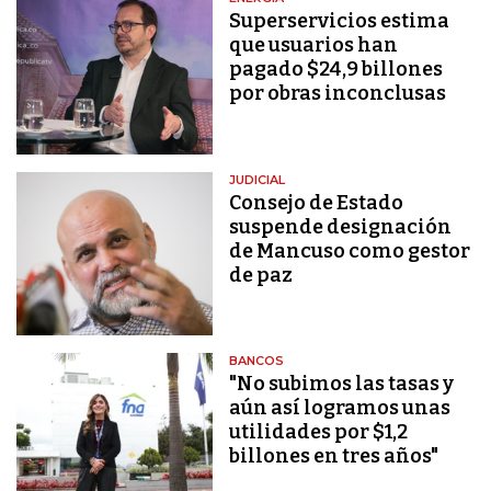
Superservicios estima
que usuarios han
pagado $24,9 billones
por obras inconclusas
JUDICIAL
Consejo de Estado
suspende designación
de Mancuso como gestor
de paz
BANCOS
"No subimos las tasas y
aún así logramos unas
utilidades por $1,2
billones en tres años"