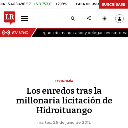
8.498,97
+$ 8.753,81
+2,19%
TASA DE USURA CRÉDITO CONSUMO
SUSCRÍBASE
EN VIVO
Llegada de mandatarios y delegaciones internaci
ECONOMÍA
Los enredos tras la
millonaria licitación de
Hidroituango
martes, 26 de junio de 2012