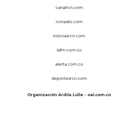
canalrcn.com
rcnradio.com
noticiasrcn.com
lafm.com.co
alerta.com.co
deportesrcn.com
Organización Ardila Lülle - oal.com.co