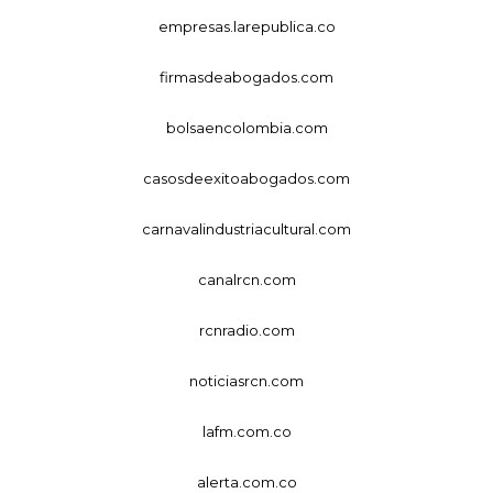
empresas.larepublica.co
firmasdeabogados.com
bolsaencolombia.com
casosdeexitoabogados.com
carnavalindustriacultural.com
canalrcn.com
rcnradio.com
noticiasrcn.com
lafm.com.co
alerta.com.co