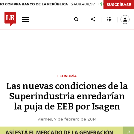
$ 408.498,97
+$ 8.753,81
+2,19%
 BANCO DE LA REPÚBLICA
TASA
SUSCRÍBASE
ECONOMÍA
Las nuevas condiciones de la
Superindustria enredarían
la puja de EEB por Isagen
viernes, 7 de febrero de 2014