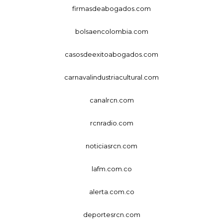
firmasdeabogados.com
bolsaencolombia.com
casosdeexitoabogados.com
carnavalindustriacultural.com
canalrcn.com
rcnradio.com
noticiasrcn.com
lafm.com.co
alerta.com.co
deportesrcn.com