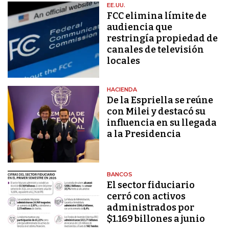
EE.UU.
FCC elimina límite de
audiencia que
restringía propiedad de
canales de televisión
locales
HACIENDA
De la Espriella se reúne
con Milei y destacó su
influencia en su llegada
a la Presidencia
BANCOS
El sector fiduciario
cerró con activos
administrados por
$1.169 billones a junio