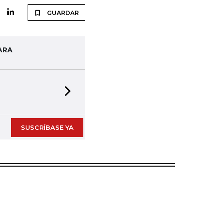
GUARDAR
ARA
Next slide
SUSCRÍBASE YA