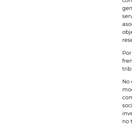
com
gen
ser
aso
obj
res
Por
fre
tri
No 
mod
com
soc
inv
no 