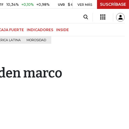
SUSCRÍBASE
4%
+0,10%
+0,98%
$ 416,86
+$ 0,05
+0,01%
US$
UVR
VER MÁS
BITCOIN
CAJA FUERTE
INDICADORES
INSIDE
RICA LATINA
MOROSIDAD
iden marco