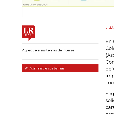
LILI
En 
Col
Agregue a sus temas de interés
(As
Con
def
Administre sus temas
imp
coo
Seg
sol
car