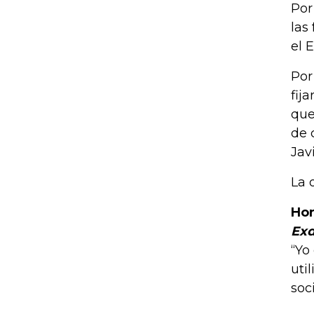
Por
las
el 
Por
fij
que
de 
Jav
La 
Hor
Exd
“Yo
uti
soc