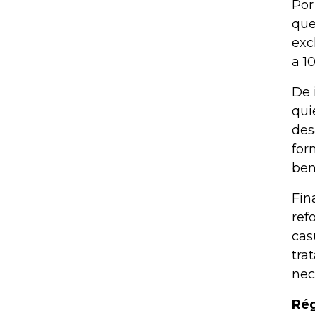
Por
que
exc
a 1
De 
qui
des
for
ben
Fin
ref
cas
tra
nece
Rég