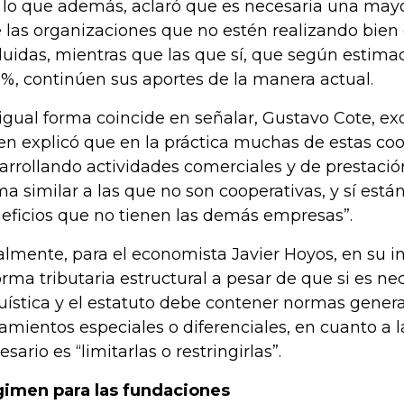
 lo que además, aclaró que es necesaria una mayo
 las organizaciones que no estén realizando bien 
luidas, mientras que las que sí, que según estima
0%, continúen sus aportes de la manera actual.
igual forma coincide en señalar, Gustavo Cote, exd
en explicó que en la práctica muchas de estas co
arrollando actividades comerciales y de prestación
ma similar a las que no son cooperativas, y sí est
eficios que no tienen las demás empresas”.
almente, para el economista Javier Hoyos, en su i
orma tributaria estructural a pesar de que si es ne
uística y el estatuto debe contener normas general
tamientos especiales o diferenciales, en cuanto a 
sario es “limitarlas o restringirlas”.
imen para las fundaciones