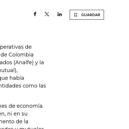
GUARDAR
perativas de
s de Colombia
dos (Analfe) y la
utual),
 que había
entidades como las
ones de economía
en, ni en su
mento de la