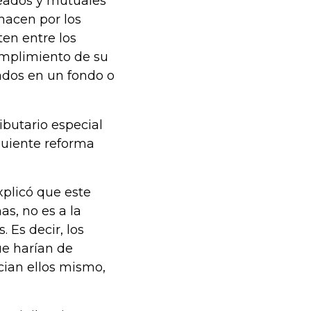
leados y mutuales
hacen por los
ten entre los
cumplimiento de su
iados en un fondo o
butario especial
guiente reforma
xplicó que este
s, no es a la
 Es decir, los
ue harían de
cian ellos mismo,