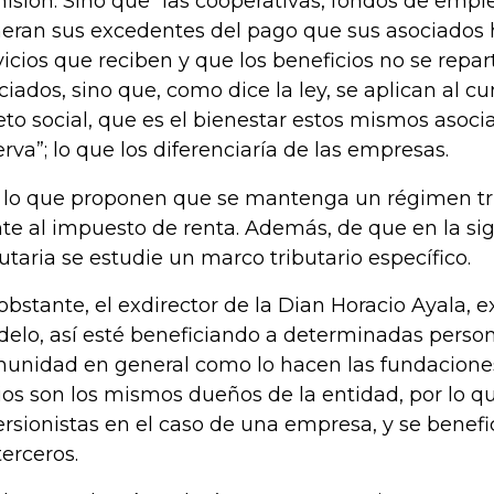
isión. Sino que “las cooperativas, fondos de emp
eran sus excedentes del pago que sus asociados 
vicios que reciben y que los beneficios no se repar
ciados, sino que, como dice la ley, se aplican al 
eto social, que es el bienestar estos mismos asoc
erva”; lo que los diferenciaría de las empresas.
 lo que proponen que se mantenga un régimen tri
nte al impuesto de renta. Además, de que en la si
butaria se estudie un marco tributario específico.
obstante, el exdirector de la Dian Horacio Ayala, e
elo, así esté beneficiando a determinadas persona
unidad en general como lo hacen las fundaciones.
ios son los mismos dueños de la entidad, por lo q
ersionistas en el caso de una empresa, y se benefi
terceros.