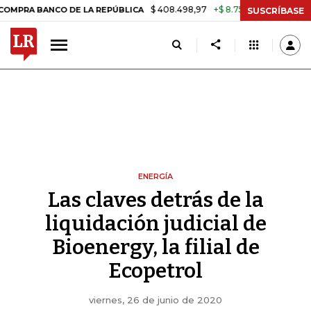
$ 408.498,97
+$ 8.753,81
+2,19%
ANCO DE LA REPÚBLICA
TASA DE
SUSCRÍBASE
ENERGÍA
Las claves detrás de la
liquidación judicial de
Bioenergy, la filial de
Ecopetrol
viernes, 26 de junio de 2020