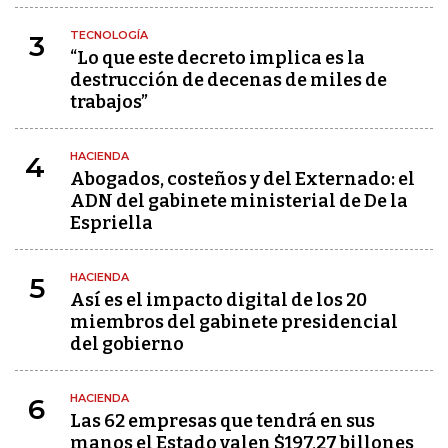
TECNOLOGÍA
3
“Lo que este decreto implica es la
destrucción de decenas de miles de
trabajos”
HACIENDA
4
Abogados, costeños y del Externado: el
ADN del gabinete ministerial de De la
Espriella
HACIENDA
5
Así es el impacto digital de los 20
miembros del gabinete presidencial
del gobierno
HACIENDA
6
Las 62 empresas que tendrá en sus
manos el Estado valen $197,27 billones