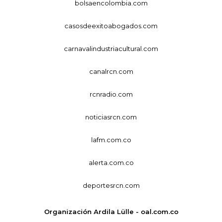
bolsaencolombia.com
casosdeexitoabogados.com
carnavalindustriacultural.com
canalrcn.com
rcnradio.com
noticiasrcn.com
lafm.com.co
alerta.com.co
deportesrcn.com
Organización Ardila Lülle - oal.com.co