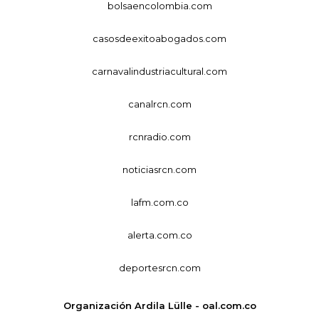
bolsaencolombia.com
casosdeexitoabogados.com
carnavalindustriacultural.com
canalrcn.com
rcnradio.com
noticiasrcn.com
lafm.com.co
alerta.com.co
deportesrcn.com
Organización Ardila Lülle - oal.com.co