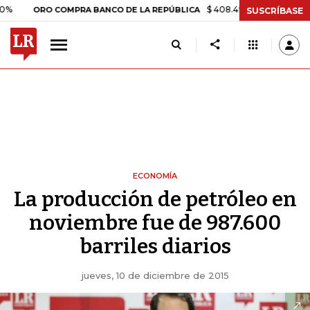
$ 408.498,97
+$ 8.753,81
+2,
ORO COMPRA BANCO DE LA REPÚBLICA
SUSCRÍBASE
ECONOMÍA
La producción de petróleo en
noviembre fue de 987.600
barriles diarios
jueves, 10 de diciembre de 2015