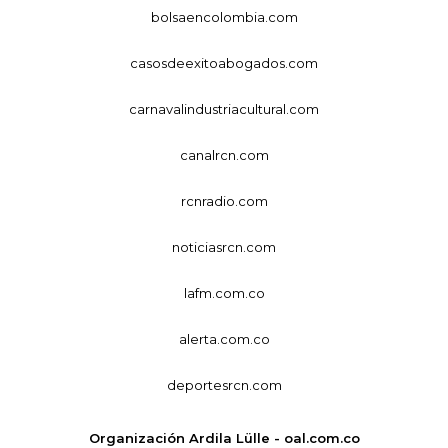
bolsaencolombia.com
casosdeexitoabogados.com
carnavalindustriacultural.com
canalrcn.com
rcnradio.com
noticiasrcn.com
lafm.com.co
alerta.com.co
deportesrcn.com
Organización Ardila Lülle - oal.com.co