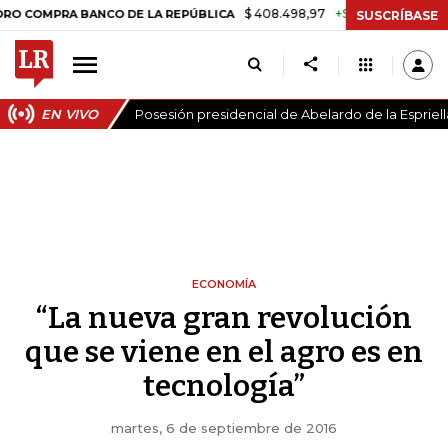
$ 408.498,97
+$ 8.753,81
+2,19%
PRA BANCO DE LA REPÚBLICA
TA
SUSCRÍBASE
EN VIVO
Posesión presidencial de Abelardo de la Espriell
ECONOMÍA
“La nueva gran revolución
que se viene en el agro es en
tecnología”
martes, 6 de septiembre de 2016