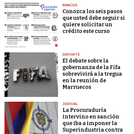
BANCOS
Conozca los seis pasos
que usted debe seguir si
quiere solicitar un
crédito este curso
DEPORTE
El debate sobre la
gobernanza de la Fifa
sobrevivirá a la tregua
en la reunión de
Marruecos
JUDICIAL
La Procuraduría
intervino en sanción
que iba a imponer la
Superindustria contra