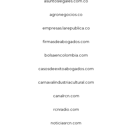
asuntoslegales.com.co
agronegocios.co
empresas.larepublica.co
firmasdeabogados.com
bolsaencolombia.com
casosdeexitoabogados.com
carnavalindustriacultural.com
canalrcn.com
rcnradio.com
noticiasrcn.com