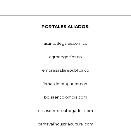
PORTALES ALIADOS:
asuntoslegales.com.co
agronegocios.co
empresas.larepublica.co
firmasdeabogados.com
bolsaencolombia.com
casosdeexitoabogados.com
carnavalindustriacultural.com