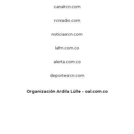
canalrcn.com
rcnradio.com
noticiasrcn.com
lafm.com.co
alerta.com.co
deportesrcn.com
Organización Ardila Lülle - oal.com.co