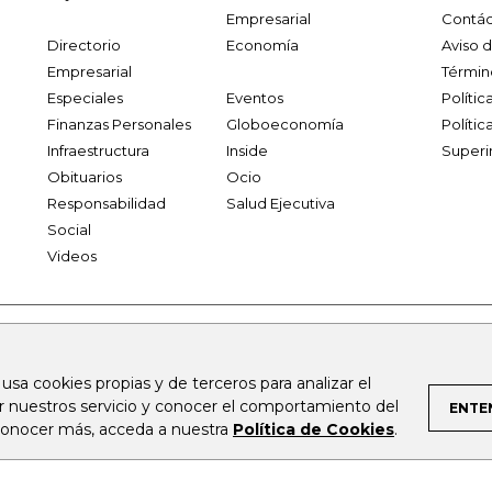
Empresarial
Contác
Directorio
Economía
Aviso 
Empresarial
Términ
Especiales
Eventos
Políti
Finanzas Personales
Globoeconomía
Polític
Infraestructura
Inside
Superi
Obituarios
Ocio
Responsabilidad
Salud Ejecutiva
Social
Videos
.larepublica.co
firmasdeabogados.com
bolsaencolombia.com
 usa cookies propias y de terceros para analizar el
al.com
canalrcn.com
rcnradio.com
noticiasrcn.com
lafm.c
ar nuestros servicio y conocer el comportamiento del
ENTE
 conocer más, acceda a nuestra
Política de Cookies
.