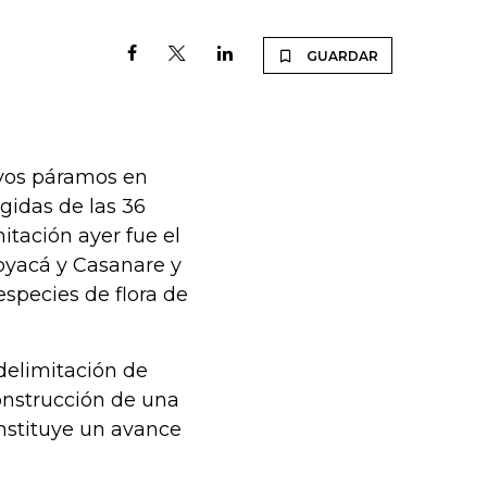
GUARDAR
evos páramos en
gidas de las 36
itación ayer fue el
oyacá y Casanare y
especies de flora de
 delimitación de
construcción de una
onstituye un avance