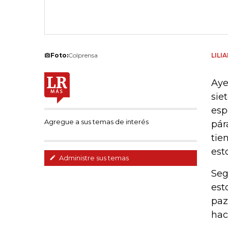
Foto:
Colprensa
LILI
Aye
sie
esp
Agregue a sus temas de interés
pár
tie
est
Administre sus temas
Seg
est
paz
hac