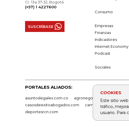
Cr. 13a 37-32, Bogotá
(+57) 1 4227600
Consumo
Empresas
SUSCRÍBASE
Finanzas
Indicadores
Internet Economy
Podcast
Sociales
PORTALES ALIADOS:
COOKIES
asuntoslegales.com.co
agronegocios.co
empresas
Este sitio web
casosdeexitoabogados.com
carnavalindustriacultur
tráfico, mejor
deportesrcn.com
usuario. Para