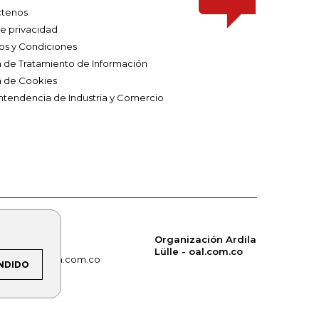
tenos
de privacidad
os y Condiciones
ca de Tratamiento de Información
a de Cookies
ntendencia de Industria y Comercio
Organización Ardila
Lülle - oal.com.co
om.co
alerta.com.co
NDIDO