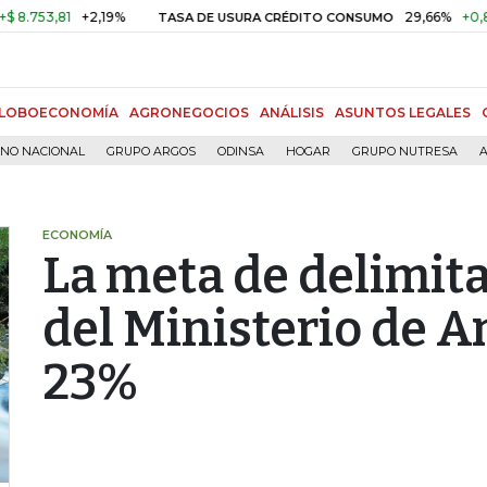
3,81
+2,19%
29,66%
+0,87%
+
TASA DE USURA CRÉDITO CONSUMO
LOBOECONOMÍA
AGRONEGOCIOS
ANÁLISIS
ASUNTOS LEGALES
RNO NACIONAL
GRUPO ARGOS
ODINSA
HOGAR
GRUPO NUTRESA
A
ECONOMÍA
La meta de delimit
del Ministerio de A
23%