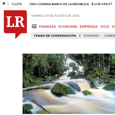
+1,40%
$ 408.498,97
+$ 8.75
ORO COMPRA BANCO DE LA REPÚBLICA
VIERNES, 07 DE AGOSTO DE 2026
FINANZAS
ECONOMÍA
EMPRESAS
OCIO
G
TEMAS DE CONVERSACIÓN
ECONOMÍA
GOBIE