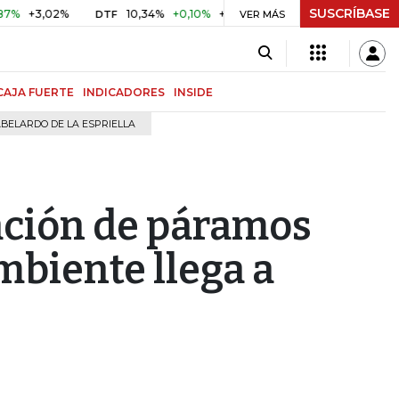
SUSCRÍBASE
3,02%
10,34%
+0,10%
+0,98%
$ 416,91
+$ 0,05
+0,0
DTF
VER MÁS
UVR
CAJA FUERTE
INDICADORES
INSIDE
BELARDO DE LA ESPRIELLA
ación de páramos
mbiente llega a