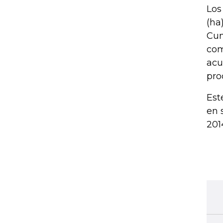
Los
(ha
Cun
com
acu
pro
Est
en 
201