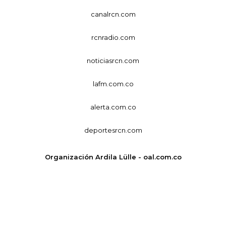
canalrcn.com
rcnradio.com
noticiasrcn.com
lafm.com.co
alerta.com.co
deportesrcn.com
Organización Ardila Lülle - oal.com.co