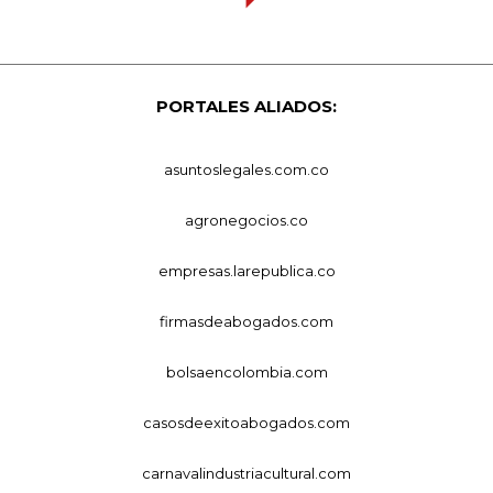
PORTALES ALIADOS:
asuntoslegales.com.co
agronegocios.co
empresas.larepublica.co
firmasdeabogados.com
bolsaencolombia.com
casosdeexitoabogados.com
carnavalindustriacultural.com