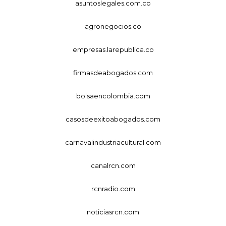
asuntoslegales.com.co
agronegocios.co
empresas.larepublica.co
firmasdeabogados.com
bolsaencolombia.com
casosdeexitoabogados.com
carnavalindustriacultural.com
canalrcn.com
rcnradio.com
noticiasrcn.com