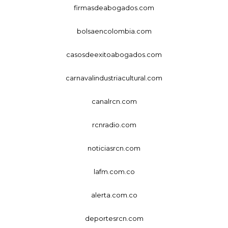
firmasdeabogados.com
bolsaencolombia.com
casosdeexitoabogados.com
carnavalindustriacultural.com
canalrcn.com
rcnradio.com
noticiasrcn.com
lafm.com.co
alerta.com.co
deportesrcn.com