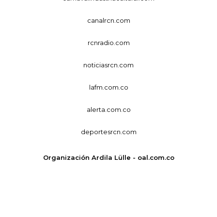
canalrcn.com
rcnradio.com
noticiasrcn.com
lafm.com.co
alerta.com.co
deportesrcn.com
Organización Ardila Lülle - oal.com.co