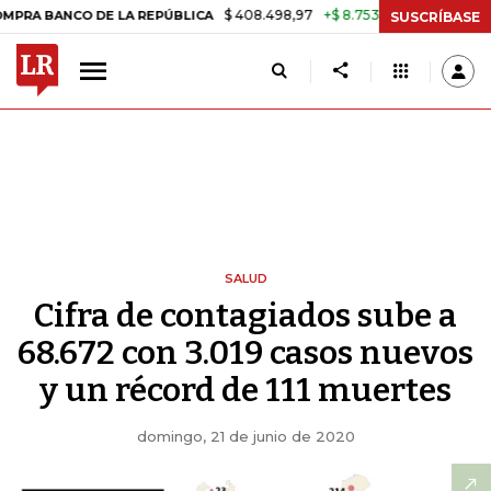
$ 408.498,97
+$ 8.753,81
+2,19%
CO DE LA REPÚBLICA
TASA DE U
SUSCRÍBASE
SALUD
Cifra de contagiados sube a
68.672 con 3.019 casos nuevos
y un récord de 111 muertes
domingo, 21 de junio de 2020