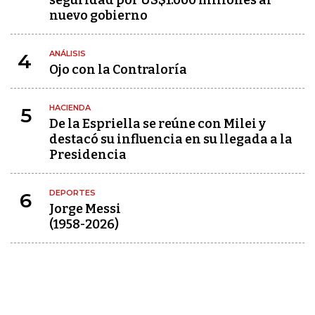
seguridad por US$1.000 millones al
nuevo gobierno
ANÁLISIS
4
Ojo con la Contraloría
HACIENDA
5
De la Espriella se reúne con Milei y
destacó su influencia en su llegada a la
Presidencia
DEPORTES
6
Jorge Messi
(1958-2026)