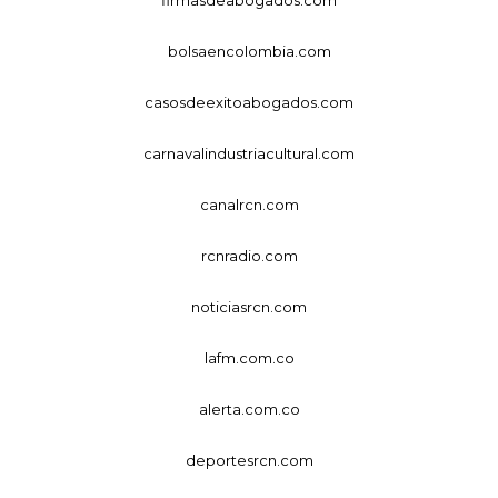
bolsaencolombia.com
casosdeexitoabogados.com
carnavalindustriacultural.com
canalrcn.com
rcnradio.com
noticiasrcn.com
lafm.com.co
alerta.com.co
deportesrcn.com