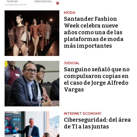
MODA
Santander Fashion
Week celebra nueve
años como una de las
plataformas de moda
más importantes
JUDICIAL
Sanguino señaló que no
compulsaron copias en
el caso de Jorge Alfredo
Vargas
INTERNET ECONOMY
Ciberseguridad: del área
de TI a las juntas