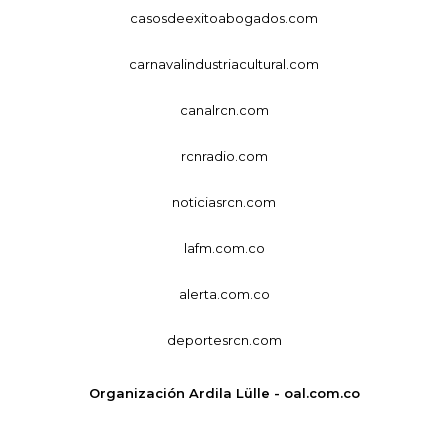
casosdeexitoabogados.com
carnavalindustriacultural.com
canalrcn.com
rcnradio.com
noticiasrcn.com
lafm.com.co
alerta.com.co
deportesrcn.com
Organización Ardila Lülle - oal.com.co