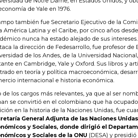
versidad de Notre Dame, en Estados Unidos, y ob
economía de Yale en 1976.
mpo también fue Secretario Ejecutivo de la Com
a América Latina y el Caribe, por cinco años desde 
démico nunca ha estado alejado de sus intereses
taca la dirección de Fedesarrollo, fue profesor de
versidad de los Andes, de la Universidad Nacional,
itante en Cambridge, Yale y Oxford. Sus libros y ar
trado en teoría y política macroeconómica, desar
ercio internacional e historia económica.
 de los cargos más relevantes, ya que al ser nomb
an se convirtió en el colombiano que ha ocupado
ición en la historia de la Naciones Unidas, fue cua
retaría General Adjunta de las Naciones Unida
nómicos y Sociales, donde dirigió el Departa
nómicos y Sociales de la ONU
(DESA) y presidió