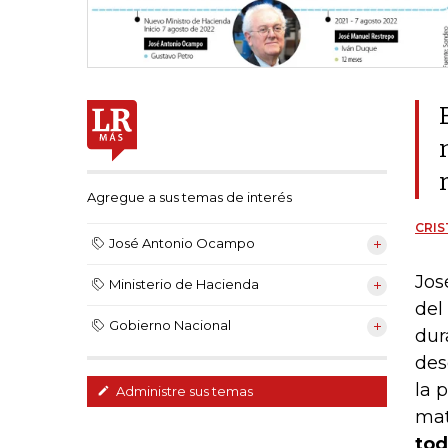
Agregue a sus temas de interés
CRIS
José Antonio Ocampo
Jos
Ministerio de Hacienda
del
Gobierno Nacional
dur
des
la 
Administre sus temas
mat
tod