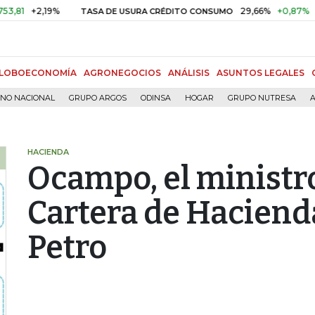
+2,19%
29,66%
+0,87%
+3,02%
TASA DE USURA CRÉDITO CONSUMO
LOBOECONOMÍA
AGRONEGOCIOS
ANÁLISIS
ASUNTOS LEGALES
RNO NACIONAL
GRUPO ARGOS
ODINSA
HOGAR
GRUPO NUTRESA
A
HACIENDA
Ocampo, el ministro
Cartera de Haciend
Petro