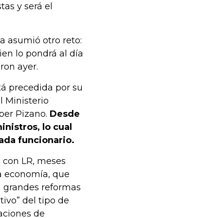
as y será el
a asumió otro reto:
n lo pondrá al día
ron ayer.
á precedida por su
l Ministerio
per Pizano.
Desde
inistros, lo cual
ada funcionario.
a con LR, meses
la economía, que
n grandes reformas
vo” del tipo de
aciones de