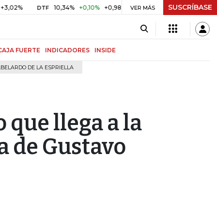
SUSCRÍBASE
10,34%
+0,10%
+0,98%
$ 416,91
+$ 0,05
+0,01%
DTF
UVR
VER MÁS
CAJA FUERTE
INDICADORES
INSIDE
BELARDO DE LA ESPRIELLA
 que llega a la
a de Gustavo