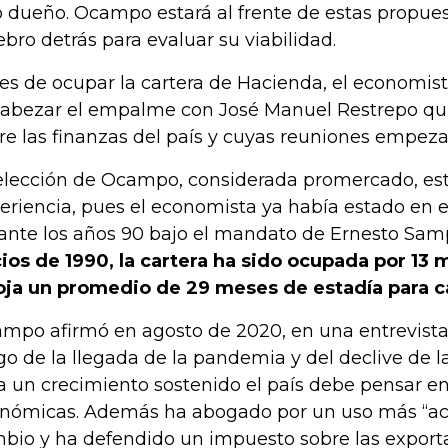
o dueño. Ocampo estará al frente de estas propuest
ebro detrás para evaluar su viabilidad.
es de ocupar la cartera de Hacienda, el economist
abezar el empalme con José Manuel Restrepo quie
re las finanzas del país y cuyas reuniones empeza
elección de Ocampo, considerada promercado, est
eriencia, pues el economista ya había estado en e
ante los años 90 bajo el mandato de Ernesto Sam
cios de 1990, la cartera ha sido ocupada por 13 m
oja un promedio de 29 meses de estadía para c
mpo afirmó en agosto de 2020, en una entrevist
go de la llegada de la pandemia y del declive de 
a un crecimiento sostenido el país debe pensar e
nómicas. Además ha abogado por un uso más “acti
bio y ha defendido un impuesto sobre las export