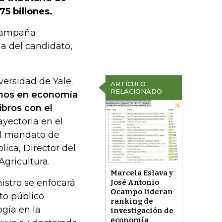
75 billones.
 campaña
a del candidato,
ersidad de Yale.
ARTÍCULO
RELACIONADO
anos en economía
ibros con el
ayectoria en el
 el mandato de
ica, Director del
gricultura.
Marcela Eslava y
istro se enfocará
José Antonio
Ocampo lideran
to público
ranking de
ogía en la
investigación de
economía