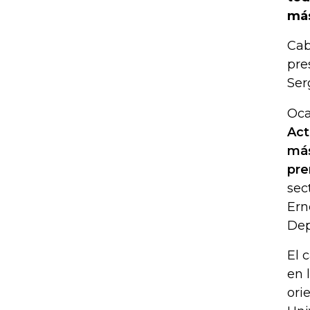
más
Cab
pre
Ser
Oca
Act
más
pre
sec
Ern
Dep
El 
en 
ori