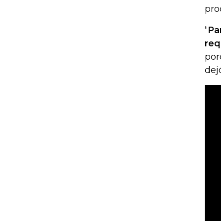
pro
“
Par
req
por
dej