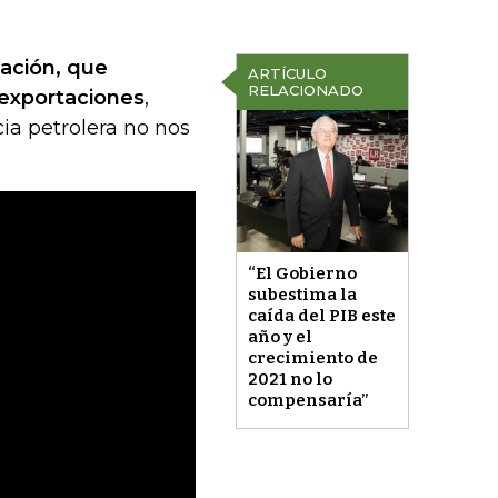
ización, que
ARTÍCULO
RELACIONADO
e exportaciones
,
a petrolera no nos
“El Gobierno
subestima la
caída del PIB este
año y el
crecimiento de
2021 no lo
compensaría”