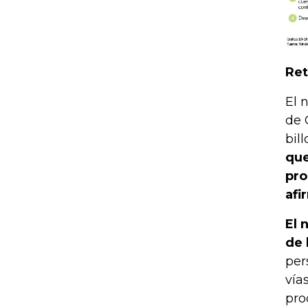
Re
El 
de 
bil
que
pro
afi
El 
de 
per
vía
pro