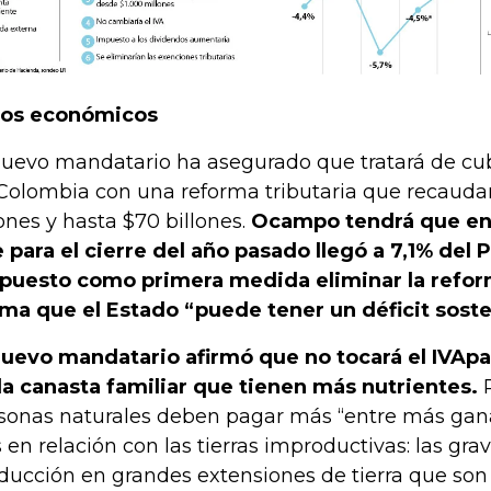
tos económicos
nuevo mandatario ha asegurado que tratará de cubrir
Colombia con una reforma tributaria que recaudar
lones y hasta $70 billones.
Ocampo tendrá que enf
 para el cierre del año pasado llegó a 7,1% del P
puesto como primera medida eliminar la refor
rma que el Estado “puede tener un déficit sost
nuevo mandatario afirmó que no tocará el IVA
pa
la canasta familiar que tienen más nutrientes.
P
sonas naturales deben pagar más “entre más gan
s en relación con las tierras improductivas: las gra
ducción en grandes extensiones de tierra que so