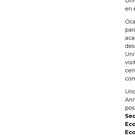
Uni
en 
Oca
par
aca
des
Uni
vis
cen
com
Uno
Ann
pos
Sec
Eco
Eco