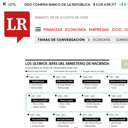
%
$ 408.498,97
+$ 8.753,81
ORO COMPRA BANCO DE LA REPÚBLICA
SÁBADO, 08 DE AGOSTO DE 2026
FINANZAS
ECONOMÍA
EMPRESAS
OCIO
G
TEMAS DE CONVERSACIÓN
ECONOMÍA
GOBIE