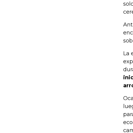
sol
cer
Ant
enc
sob
La 
exp
dur
ini
arr
Oca
lue
par
eco
cam