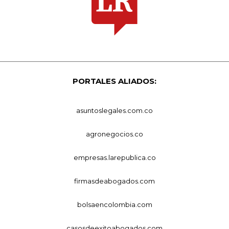
PORTALES ALIADOS:
asuntoslegales.com.co
agronegocios.co
empresas.larepublica.co
firmasdeabogados.com
bolsaencolombia.com
casosdeexitoabogados.com