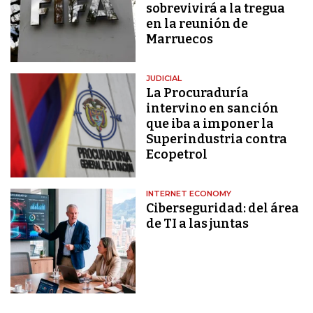
sobrevivirá a la tregua
en la reunión de
Marruecos
JUDICIAL
La Procuraduría
intervino en sanción
que iba a imponer la
Superindustria contra
Ecopetrol
INTERNET ECONOMY
Ciberseguridad: del área
de TI a las juntas