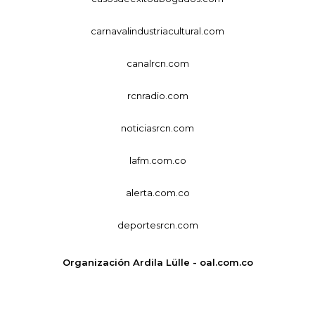
carnavalindustriacultural.com
canalrcn.com
rcnradio.com
noticiasrcn.com
lafm.com.co
alerta.com.co
deportesrcn.com
Organización Ardila Lülle - oal.com.co