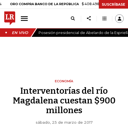
$ 408.498,97
+$ 8.753,81
+2,19%
O COMPRA BANCO DE LA REPÚBLICA
SUSCRÍBASE
EN VIVO
Posesión presidencial de Abelardo de la Espriell
ECONOMÍA
Interventorías del río
Magdalena cuestan $900
millones
sábado, 25 de marzo de 2017