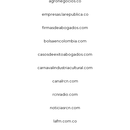
agronegocios.co
empresas.larepublica.co
firmasdeabogados.com
bolsaencolombia.com
casosdeexitoabogados.com
carnavalindustriacultural.com
canalrcn.com
rcnradio.com
noticiasrcn.com
lafm.com.co