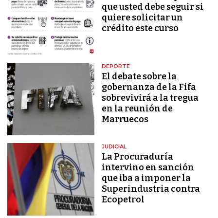
que usted debe seguir si
quiere solicitar un
crédito este curso
DEPORTE
El debate sobre la
gobernanza de la Fifa
sobrevivirá a la tregua
en la reunión de
Marruecos
JUDICIAL
La Procuraduría
intervino en sanción
que iba a imponer la
Superindustria contra
Ecopetrol