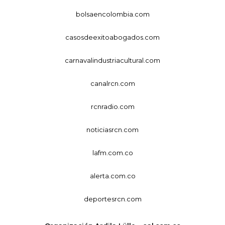
bolsaencolombia.com
casosdeexitoabogados.com
carnavalindustriacultural.com
canalrcn.com
rcnradio.com
noticiasrcn.com
lafm.com.co
alerta.com.co
deportesrcn.com