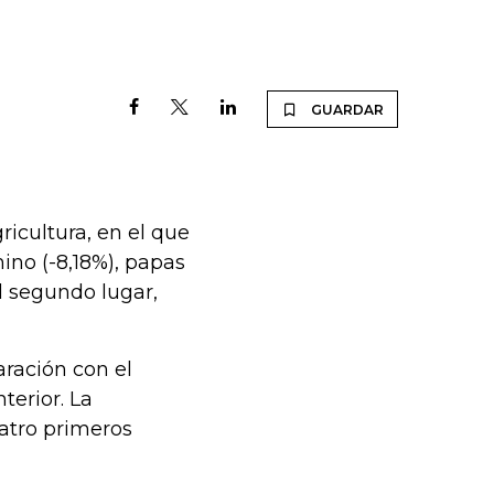
GUARDAR
ricultura, en el que
ino (-8,18%), papas
el segundo lugar,
aración con el
erior. La
uatro primeros