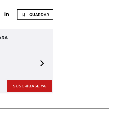
GUARDAR
ARA
Next slide
SUSCRÍBASE YA