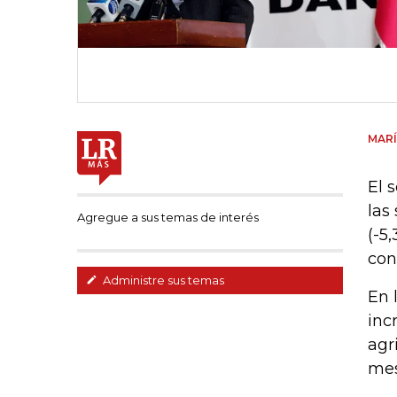
MARÍ
El 
las
Agregue a sus temas de interés
(-5
con
Administre sus temas
En 
inc
agr
mes