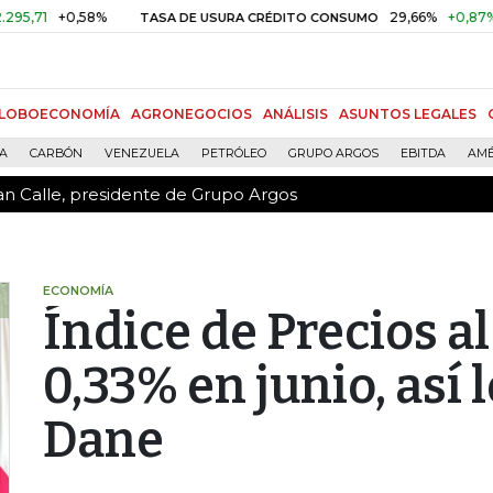
an Calle, presidente de Grupo Argos
1
+0,58%
29,66%
+0,87%
+3,
TASA DE USURA CRÉDITO CONSUMO
LOBOECONOMÍA
AGRONEGOCIOS
ANÁLISIS
ASUNTOS LEGALES
ÍA
CARBÓN
VENEZUELA
PETRÓLEO
GRUPO ARGOS
EBITDA
AMÉ
an Calle, presidente de Grupo Argos
ECONOMÍA
Índice de Precios a
0,33% en junio, así 
Dane