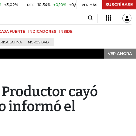
SUSCRÍBASE
VER AHORA
02%
10,34%
+0,10%
+0,98%
$ 416,86
+$ 0,05
+0,01
DTF
UVR
VER MÁS
CAJA FUERTE
INDICADORES
INSIDE
RICA LATINA
MOROSIDAD
VER AHORA
l Productor cayó
lo informó el