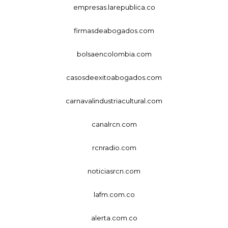
empresas.larepublica.co
firmasdeabogados.com
bolsaencolombia.com
casosdeexitoabogados.com
carnavalindustriacultural.com
canalrcn.com
rcnradio.com
noticiasrcn.com
lafm.com.co
alerta.com.co