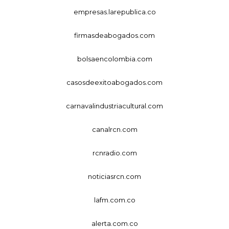
empresas.larepublica.co
firmasdeabogados.com
bolsaencolombia.com
casosdeexitoabogados.com
carnavalindustriacultural.com
canalrcn.com
rcnradio.com
noticiasrcn.com
lafm.com.co
alerta.com.co