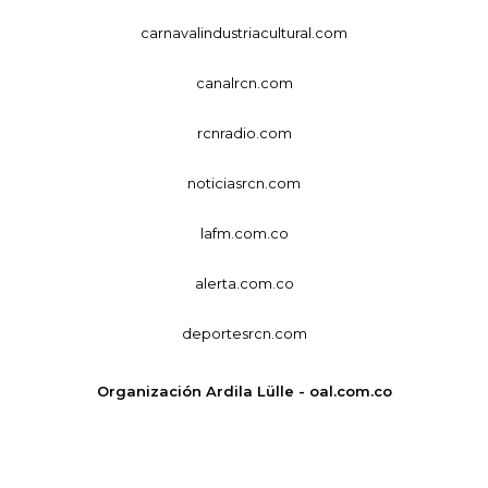
carnavalindustriacultural.com
canalrcn.com
rcnradio.com
noticiasrcn.com
lafm.com.co
alerta.com.co
deportesrcn.com
Organización Ardila Lülle - oal.com.co