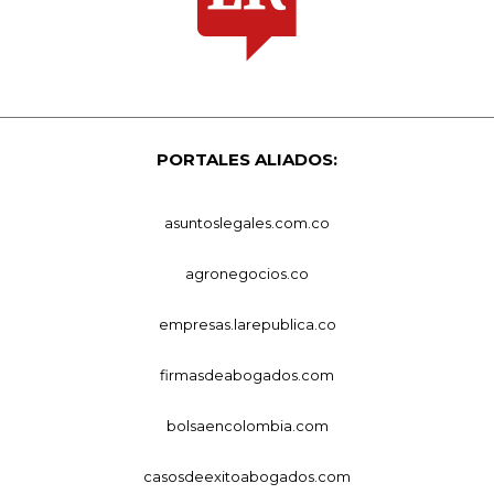
PORTALES ALIADOS:
asuntoslegales.com.co
agronegocios.co
empresas.larepublica.co
firmasdeabogados.com
bolsaencolombia.com
casosdeexitoabogados.com