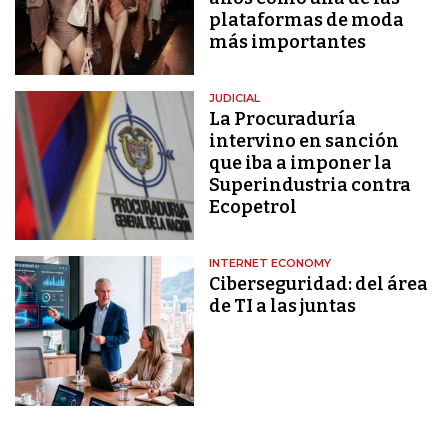
plataformas de moda
más importantes
JUDICIAL
La Procuraduría
intervino en sanción
que iba a imponer la
Superindustria contra
Ecopetrol
INTERNET ECONOMY
Ciberseguridad: del área
de TI a las juntas